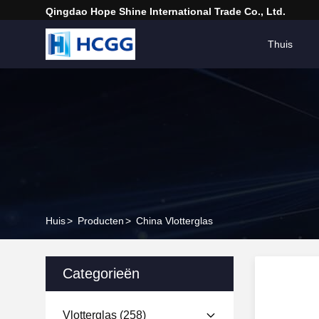
Qingdao Hope Shine International Trade Co., Ltd.
Thuis
Huis
>
Producten
>
China Vlotterglas
Categorieën
Vlotterglas
(258)