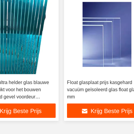
ultra helder glas blauwe
Float glasplaat prijs kasgehard
ikt voor het bouwen
vacuüm geïsoleerd glas float gl
d gevel voordeur
mm
ank aquarium
Krijg Beste Prijs
Krijg Beste Prijs