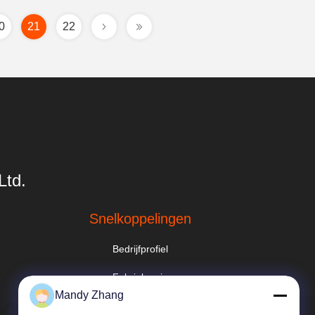
0
21
22
Ltd.
Snelkoppelingen
Bedrijfprofiel
Fabrieksreis
Mandy Zhang
Kwaliteitscontrole