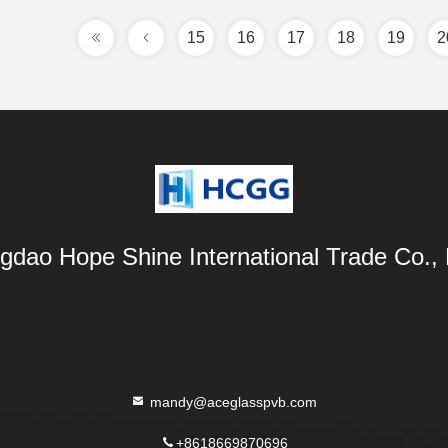
15
16
17
18
19
2
gdao Hope Shine International Trade Co., 
mandy@aceglasspvb.com
+8618669870696