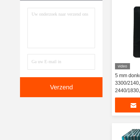
video
5 mm donker
3300/2140,
Verzend
2440/1830,
maatwerk