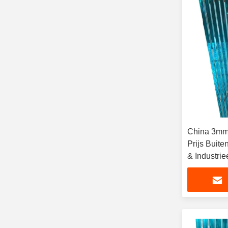
China 3mm 
Prijs Buit
& Industrie