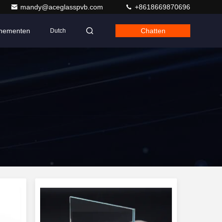
mandy@aceglasspvb.com
+8618669870696
nementen
Chatten
Dutch