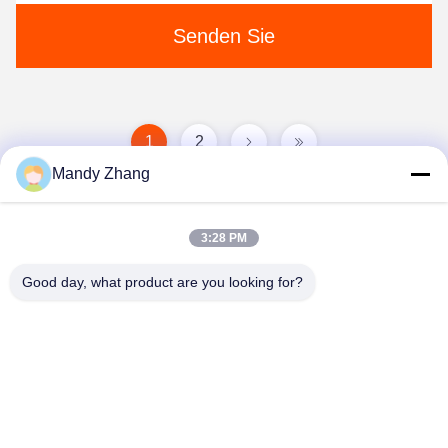
Senden Sie
1
2
Mandy Zhang
3:28 PM
Good day, what product are you looking for?
Qingdao Hope Shine International Trade Co.,
Ltd.
mandy@aceglasspvb.com
+8618669870696