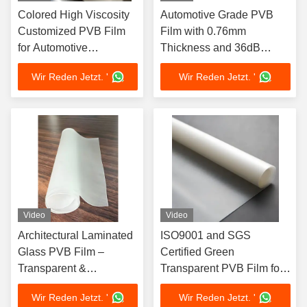
Colored High Viscosity
Automotive Grade PVB
Customized PVB Film
Film with 0.76mm
for Automotive
Thickness and 36dB
Laminated Glass
Soundproof Clear
Wir Reden Jetzt. '
Wir Reden Jetzt. '
Interlayer
Interlayer for Laminated
Glass
Video
Video
Architectural Laminated
ISO9001 and SGS
Glass PVB Film –
Certified Green
Transparent &
Transparent PVB Film for
Decorative Solutions
Laminated Glass Interlayer
Wir Reden Jetzt. '
Wir Reden Jetzt. '