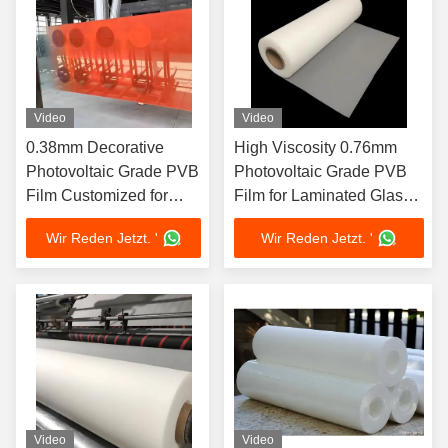
Video
Video
0.38mm Decorative
High Viscosity 0.76mm
Photovoltaic Grade PVB
Photovoltaic Grade PVB
Film Customized for
Film for Laminated Glass
Laminated Glass
Interlayer
Wir Reden Jetzt. '
Wir Reden Jetzt. '
Interlayer
Video
Video