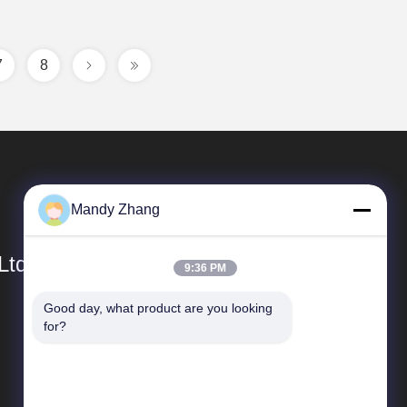
7
8
Mandy Zhang
Ltd.
9:36 PM
Good day, what product are you looking 
Schnelle Verbindungen
for?
Unternehmensprofil
Fabrik-Ausflug