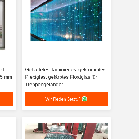
it
Gehärtetes, laminiertes, gekrümmtes
s 5 mm
Plexiglas, gefärbtes Floatglas für
Treppengeländer
Wir Reden Jetzt. '