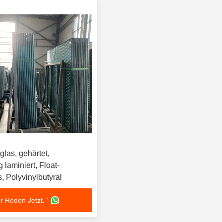
glas, gehärtet,
 laminiert, Float-
, Polyvinylbutyral
r Reden Jetzt. '