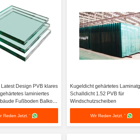
g Latest Design PVB klares
Kugeldicht gehärtetes Laminatg
gehärtetes laminiertes
Schalldicht 1.52 PVB für
Gebäude Fußboden Balkon
Windschutzscheiben
fenster
r Reden Jetzt. '
Wir Reden Jetzt. '