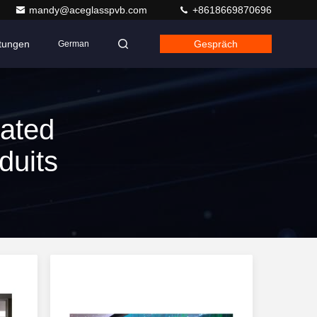
mandy@aceglasspvb.com
+8618669870696
ltungen
Gespräch
German
ated
duits