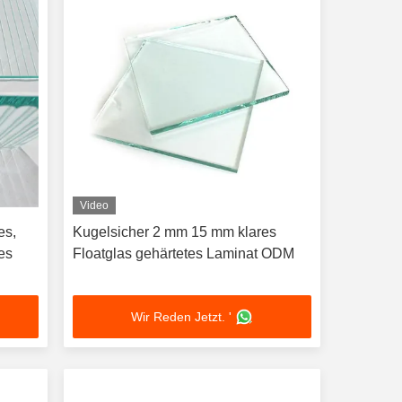
Video
es,
Kugelsicher 2 mm 15 mm klares
es
Floatglas gehärtetes Laminat ODM
Wir Reden Jetzt. '