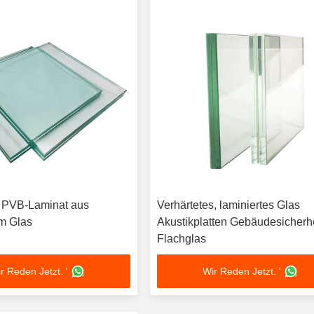
 PVB-Laminat aus
Verhärtetes, laminiertes Glas
m Glas
Akustikplatten Gebäudesicherh
Flachglas
r Reden Jetzt. '
Wir Reden Jetzt. '