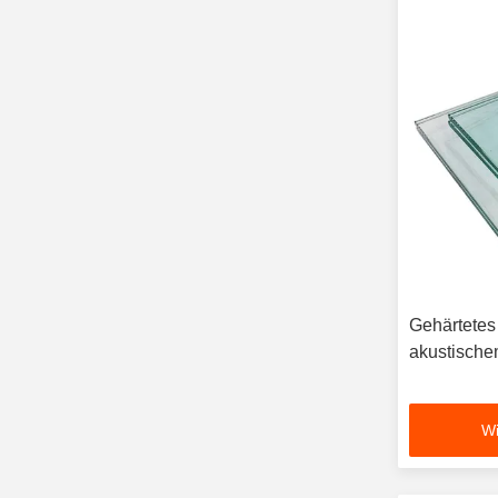
Gehärtetes
akustische
Wi