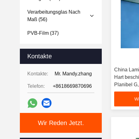
Verarbeitungsglas Nach
Maß
(56)
PVB-Film
(37)
Kontakte
China Lami
Kontakte:
Mr. Mandy.zhang
Hart besch
Planibel G
Telefon:
+8618669870696
Solar Cont
Wi
Wir Reden Jetzt.