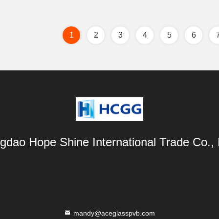
1
2
3
4
5
6
gdao Hope Shine International Trade Co., 
mandy@aceglasspvb.com