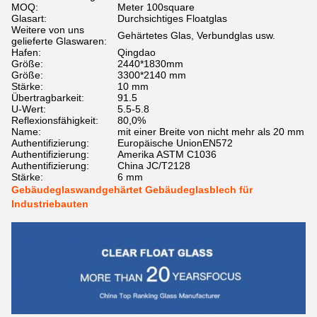
MOQ:
Meter 100square
Glasart:
Durchsichtiges Floatglas
Weitere von uns
Gehärtetes Glas, Verbundglas usw.
gelieferte Glaswaren:
Hafen:
Qingdao
Größe:
2440*1830mm
Größe:
3300*2140 mm
Stärke:
10 mm
Übertragbarkeit:
91.5
U-Wert:
5.5-5.8
Reflexionsfähigkeit:
80,0%
Name:
mit einer Breite von nicht mehr als 20 mm
Authentifizierung:
Europäische UnionEN572
Authentifizierung:
Amerika ASTM C1036
Authentifizierung:
China JC/T2128
Stärke:
6 mm
Gebäudeglaswandgehärtet Gebäudeglasblech für
Industriebauten