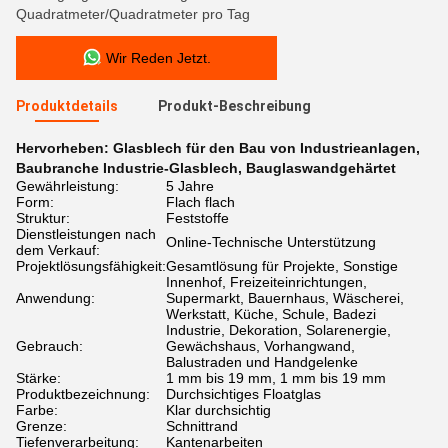
Quadratmeter/Quadratmeter pro Tag
Wir Reden Jetzt.
Produktdetails
Produkt-Beschreibung
Hervorheben:
Glasblech für den Bau von Industrieanlagen
,
Baubranche Industrie-Glasblech
,
Bauglaswandgehärtet
Gewährleistung:
5 Jahre
Form:
Flach flach
Struktur:
Feststoffe
Dienstleistungen nach
Online-Technische Unterstützung
dem Verkauf:
Projektlösungsfähigkeit:
Gesamtlösung für Projekte, Sonstige
Innenhof, Freizeiteinrichtungen,
Anwendung:
Supermarkt, Bauernhaus, Wäscherei,
Werkstatt, Küche, Schule, Badezi
Industrie, Dekoration, Solarenergie,
Gebrauch:
Gewächshaus, Vorhangwand,
Balustraden und Handgelenke
Stärke:
1 mm bis 19 mm, 1 mm bis 19 mm
Produktbezeichnung:
Durchsichtiges Floatglas
Farbe:
Klar durchsichtig
Grenze:
Schnittrand
Tiefenverarbeitung:
Kantenarbeiten