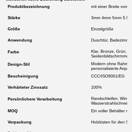
Produktbezeichnung
mit einer Breite von 
Stärke
3mm 4mm 5mm 5.5
Größe
Einzelgröße
Anwendung
Duschtür, Badezimme
Klar, Bronze, Grün, B
Farbe
Seidenbildschirmmust
Modern ohne Rahmen,
Design-Stil
personalisierte Anpas
Bescheinigung
CCC/ISO9001/EG
Verhärteter Zinssatz
100%
Randschleifen, Winkel
Persönlichere Verarbeitung
Wasserstrahlschneid
MOQ
Ein voller Behälter mit 
Verpackung
Holzkisten für den S