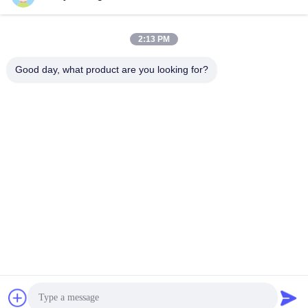
Wir Reden Jetzt.
Wir Reden Jetzt.
2:13 PM
Good day, what product are you looking for?
Qingdao Hope Shine International Trade Co.,
Ltd.
mandy@aceglasspvb.com
+8618669870696
Qingdao Wirtschaftsentwicklungszone, Provinz Shandong,
China
Gute Qualität Chinas Floatglas Lieferant. Copyright-© 2024-
2026 Qingdao Hope Shine International Trade Co., Ltd. . Alle
Rechte vorbehalten.