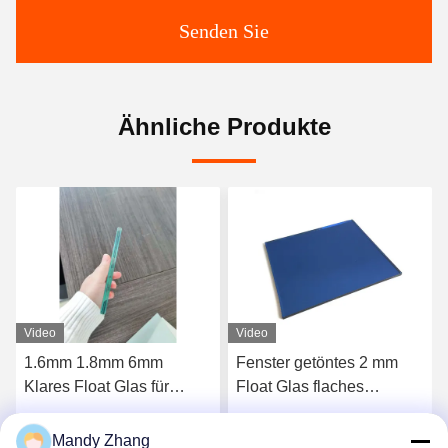
Senden Sie
Ähnliche Produkte
Video
Video
Fenster getöntes 2 mm
Niedrig-Eisentöntes
Float Glas flaches
reflektierendes, klares
transparentes Glasblech
Schwimmglas 1,5 mm, 3
laminiert
mm, 4 mm
Mandy Zhang