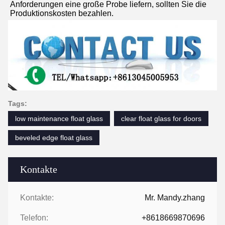
Anforderungen eine große Probe liefern, sollten Sie die 
Produktionskosten bezahlen.
Tags:
low maintenance float glass
clear float glass for doors
beveled edge float glass
Kontakte
Kontakte:
Mr. Mandy.zhang
Telefon:
+8618669870696