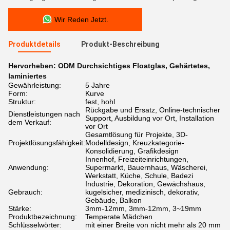
Wir Reden Jetzt.
Produktdetails
Produkt-Beschreibung
Hervorheben:
ODM Durchsichtiges Floatglas
,
Gehärtetes
,
laminiertes
Gewährleistung:
5 Jahre
Form:
Kurve
Struktur:
fest, hohl
Rückgabe und Ersatz, Online-technischer
Dienstleistungen nach
Support, Ausbildung vor Ort, Installation
dem Verkauf:
vor Ort
Gesamtlösung für Projekte, 3D-
Projektlösungsfähigkeit:
Modelldesign, Kreuzkategorie-
Konsolidierung, Grafikdesign
Innenhof, Freizeiteinrichtungen,
Anwendung:
Supermarkt, Bauernhaus, Wäscherei,
Werkstatt, Küche, Schule, Badezi
Industrie, Dekoration, Gewächshaus,
Gebrauch:
kugelsicher, medizinisch, dekorativ,
Gebäude, Balkon
Stärke:
3mm-12mm, 3mm-12mm, 3~19mm
Produktbezeichnung:
Temperate Mädchen
Schlüsselwörter:
mit einer Breite von nicht mehr als 20 mm