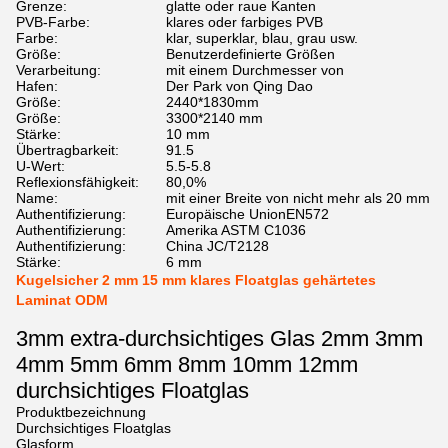
Grenze:
glatte oder raue Kanten
PVB-Farbe:
klares oder farbiges PVB
Farbe:
klar, superklar, blau, grau usw.
Größe:
Benutzerdefinierte Größen
Verarbeitung:
mit einem Durchmesser von
Hafen:
Der Park von Qing Dao
Größe:
2440*1830mm
Größe:
3300*2140 mm
Stärke:
10 mm
Übertragbarkeit:
91.5
U-Wert:
5.5-5.8
Reflexionsfähigkeit:
80,0%
Name:
mit einer Breite von nicht mehr als 20 mm
Authentifizierung:
Europäische UnionEN572
Authentifizierung:
Amerika ASTM C1036
Authentifizierung:
China JC/T2128
Stärke:
6 mm
Kugelsicher 2 mm 15 mm klares Floatglas gehärtetes
Laminat ODM
3mm extra-durchsichtiges Glas 2mm 3mm
4mm 5mm 6mm 8mm 10mm 12mm
durchsichtiges Floatglas
Produktbezeichnung
Durchsichtiges Floatglas
Glasform