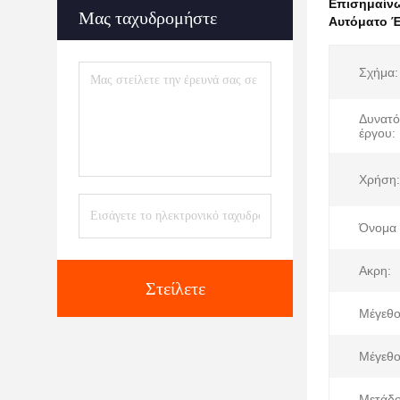
Επισημαίν
Μας ταχυδρομήστε
Αυτόματο Έ
Σχήμα:
Δυνατό
έργου:
Χρήση:
Όνομα 
Ακρη:
Στείλετε
Μέγεθο
Μέγεθο
Μετάδο