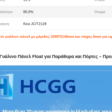
κλότητα:
80,0%
Ονομα:
οίηση:
Κίνα JC/T2128
ό γυάλινο πάνελ με μέγεθος 3300*2140mm και πάχος 6mm για ε
Γυάλινο Πάνελ Float για Παράθυρα και Πόρτες – Πρ