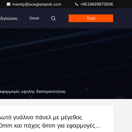
mandy@aceglasspvb.com
+8618669870696
δηλώσεις
Τσάτ
Greek
 εφαρμογές υψηλής διαπερατότητας
ωτό γυάλινο πάνελ με μέγεθος
0mm και πάχος 6mm για εφαρμογές