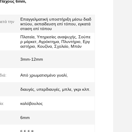
 Πάχους 6mm
,
Επαγγελματική υποστήριξη μέσω διαδ
ετά την
ικτύου, εκπαίδευση επί τόπου, εγκατά
σταση επί τόπου
Πλατεία, Υπηρεσίες αναψυχής, Σούπε
ρ μάρκετ, Αγρόκτημα, Πλυντήριο, Εργ
αστήριο, Κουζίνα, Σχολείο, Μπάν
3mm-12mm
διά:
Από χρωματισμένο γυαλί,
διαυγές, υπερδιαυγές, μπλε, γκρι κλπ.
α:
καλόβουλος
6mm
5.5-5.8