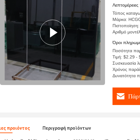
υψηλής δ
Λεπτομέρειες
Τόπος καταγω
Μάρκα: HCG
Πιστοποίηση:
Αριθμό μοντέ
Όροι πληρωμή
Ποσότητα παρ
Τιμή: $2.29 -
Συσκευασία λε
Χρόνος παράδ
Δυνατότητα π
Πάρτ
ες προιόντος
Περιγραφή προϊόντων