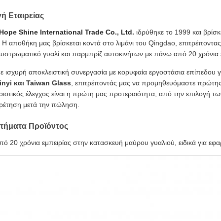
ή Εταιρείας
ope Shine International Trade Co., Ltd.
ιδρύθηκε το 1999 και βρίσ
. Η αποθήκη μας βρίσκεται κοντά στο λιμάνι του Qingdao, επιτρέποντ
λυστρωματικό γυαλί και παρμπρίζ αυτοκινήτων με πάνω από 20 χρόνια 
ε ισχυρή αποκλειστική συνεργασία με κορυφαία εργοστάσια επίπεδου
Xinyi και Taiwan Glass
, επιτρέποντάς μας να προμηθευόμαστε πρώτης 
ποιοτικός έλεγχος είναι η πρώτη μας προτεραιότητα, από την επιλογή τ
ρέτηση μετά την πώληση.
τήματα Προϊόντος
ό 20 χρόνια εμπειρίας στην κατασκευή μαύρου γυαλιού, ειδικά για εφ