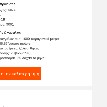
ιαπερατότητας
 προιόντος
γής: ΚΙΝΑ
G
 CE
λου: 9001
ς & ναυτιλίας
αγγελίας min: 1000 τετραγωνικά μέτρα
 $8.87/square meters
πτομέρειες: ξύλινοι θήκες
οσης: 2 εβδομάδες
ροσφοράς: 50 δοχεία το μήνα
ε την καλύτερη τιμή