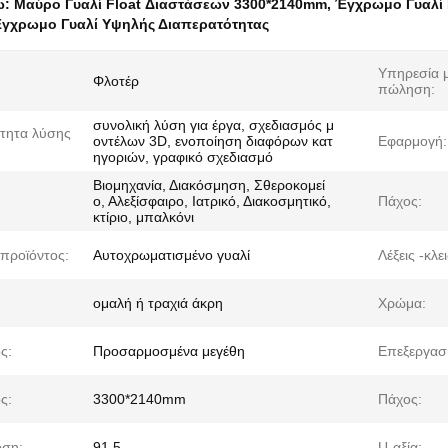
ω:
Μαύρο Γυαλί Float Διαστάσεων 3300*2140mm
,
Έγχρωμο Γυαλί
γχρωμο Γυαλί Υψηλής Διαπερατότητας
Υπηρεσία μ
Φλοτέρ
πώληση:
συνολική λύση για έργα, σχεδιασμός μ
τητα λύσης
οντέλων 3D, ενοποίηση διαφόρων κατ
Εφαρμογή:
ηγοριών, γραφικό σχεδιασμό
Βιομηχανία, Διακόσμηση, Σθεροκομεί
ο, Αλεξίσφαιρο, Ιατρικό, Διακοσμητικό,
Πάχος:
κτίριο, μπαλκόνι
προϊόντος:
Αυτοχρωματισμένο γυαλί
Λέξεις -κλει
ομαλή ή τραχιά άκρη
Χρώμα:
ς:
Προσαρμοσμένα μεγέθη
Επεξεργασί
ς:
3300*2140mm
Πάχος:
ση:
91.5
U-αξία: