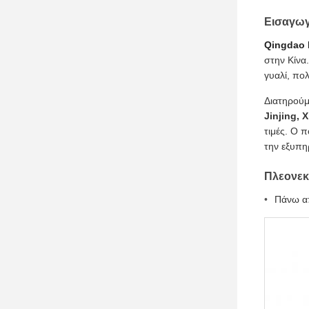
Εισαγωγ
Qingdao H
στην Κίνα
γυαλί, πο
Διατηρούμ
Jinjing, 
τιμές. Ο 
την εξυπη
Πλεονεκ
Πάνω απ