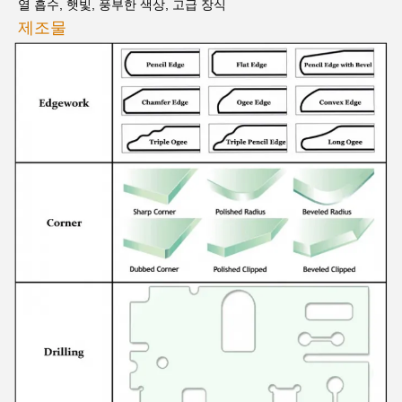
열 흡수, 햇빛, 풍부한 색상, 고급 장식
제조물