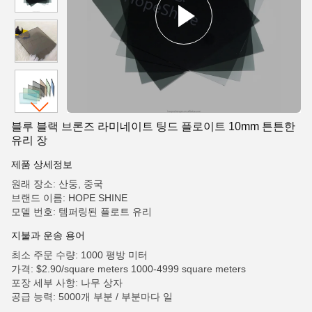
블루 블랙 브론즈 라미네이트 팅드 플로이트 10mm 튼튼한
유리 장
제품 상세정보
원래 장소: 산둥, 중국
브랜드 이름: HOPE SHINE
모델 번호: 템퍼링된 플로트 유리
지불과 운송 용어
최소 주문 수량: 1000 평방 미터
가격: $2.90/square meters 1000-4999 square meters
포장 세부 사항: 나무 상자
공급 능력: 5000개 부분 / 부분마다 일