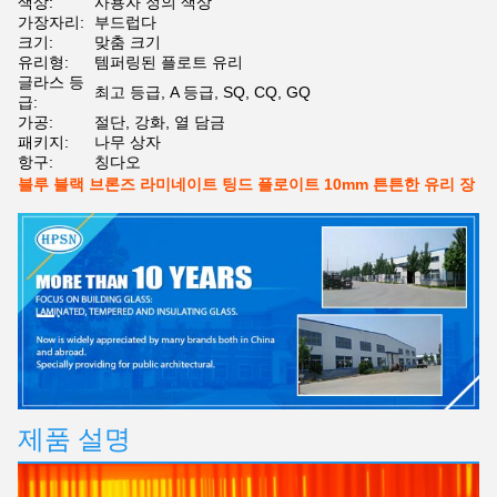
색상:
사용자 정의 색상
가장자리:
부드럽다
크기:
맞춤 크기
유리형:
템퍼링된 플로트 유리
글라스 등
최고 등급, A 등급, SQ, CQ, GQ
급:
가공:
절단, 강화, 열 담금
패키지:
나무 상자
항구:
칭다오
블루 블랙 브론즈 라미네이트 팅드 플로이트 10mm 튼튼한 유리 장
제품 설명