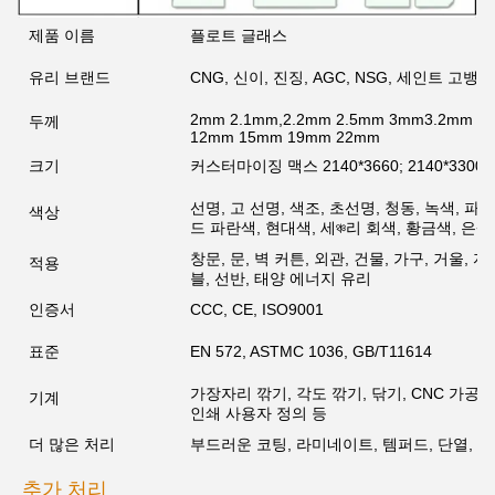
제품 이름
플로트 글래스
유리 브랜드
CNG, 신이, 진징, AGC, NSG, 세인트 고뱅
2mm 2.1mm,2.2mm 2.5mm 3mm3.2mm 4
두께
12mm 15mm 19mm 22mm
크기
커스터마이징 맥스 2140*3660; 2140*3300; 
선명, 고 선명, 색조, 초선명, 청동, 녹색, 파
색상
드 파란색, 현대색, 세ঞ্চ리 회색, 황금색, 은
창문, 문, 벽 커튼, 외관, 건물, 가구, 거울,
적용
블, 선반, 태양 에너지 유리
인증서
CCC, CE, ISO9001
표준
EN 572, ASTMC 1036, GB/T11614
가장자리 깎기, 각도 깎기, 닦기, CNC 가공,
기계
인쇄 사용자 정의 등
더 많은 처리
부드러운 코팅, 라미네이트, 템퍼드, 단열, 산
추가 처리