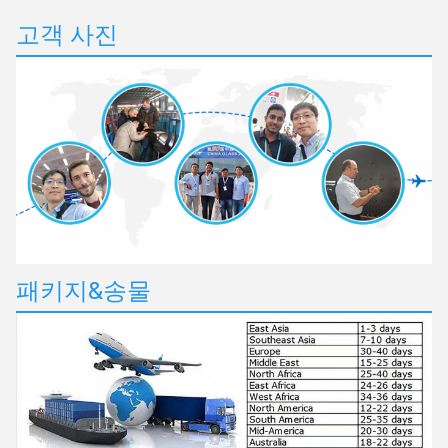
고객 사진
패키지&송물