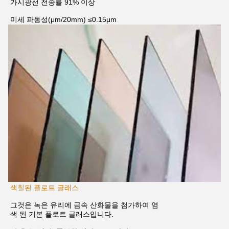
가시광선 전송률 91% 이상
미세 파동성
(μm/20mm) ≤0.15μm
색칠된 플로트 글래스
그것은 녹은 유리에 금속 산화물을 첨가하여 염
색 된 기본 플로트 글래스입니다.