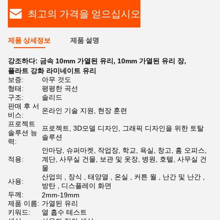
최고의 가격을 얻으십시오
제품 상세정보
제품 설명
강조하다:
금속 10mm 가열된 유리
,
10mm 가열된 유리 장
,
플라트 강화 라미네이트 유리
보증:
아무 것도
형태:
평평한 곡선
구조:
솔리드
판매 후 서
온라인 기술 지원, 현장 훈련
비스:
프로젝트
프로젝트, 3D모델 디자인, 그래픽 디자인을 위한 토탈
솔루션 능
솔루션
력:
안마당, 슈퍼마켓, 작업장, 학교, 욕실, 창고, 홈 오피스,
적용:
계단, 사무실 건물, 보관 및 옷장, 병원, 호텔, 사무실 건
물
산업의 , 장식 , 태양열 , 온실 , 커튼 월 , 난간 및 난간 ,
사용:
방탄 , 디스플레이 화면
두께:
2mm-19mm
제품 이름:
가열된 유리
키워드:
열 흡수 테스트