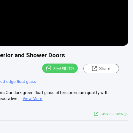
terior and Shower Doors
지금 얘기해
Share
ed edge float glass
rs Our dark green float glass offers premium quality with
corative ...
View More
Leave a message