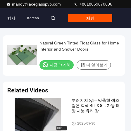
mandy@aceglasspvb.com
+8618669870696
행사
채팅
Korean
Natural Green Tinted Float Glass for Home
Interior and Shower Doors
지금 얘기해
더 알아보기
Related Videos
부러지지 않는 맞춤형 색조
검은 회색 4ft X 8ft 자동 태
양 지붕 유리 장
Clear Float Glass
2025-09-30
00:11