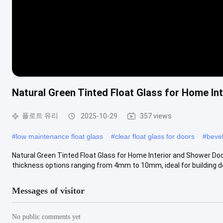
Natural Green Tinted Float Glass for Home In
플로트 유리
2025-10-29
357 views
#
low maintenance float glass
#
clear float glass for doors
#
bevel
Natural Green Tinted Float Glass for Home Interior and Shower Doo
thickness options ranging from 4mm to 10mm, ideal for building de
Messages of visitor
No public comments yet