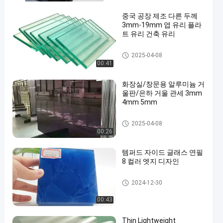
중국 공장 제조 다른 두께
3mm-19mm 엽 유리 플라
트 유리 건축 유리
Clear Float Glass
2025-04-08
00:41
화장실/창문용 알루미늄 거
울판/은하 거울 관세 3mm
4mm 5mm
Clear Float Glass
2025-04-08
00:26
템퍼드 자이드 글래스 연필
8 컬러 엣지 디자인
Clear Float Glass
2024-12-30
00:43
Thin Lightweight