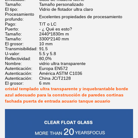
Tamaño:
Tamaño personalizado
El tipo:
Vidrio de flotador ultra claro
Procesamiento
Excelentes propiedades de procesamiento
profundo:
Pago:
T/T o LC
Puerto:
- ¿ Qué es esto?
Tamaño:
2440*1830m m
Tamaño:
3300*2140 mm
El grosor:
10 mm
Transmisibilidad:
91.5
U-valor:
5.5 y 5.8
Reflectividad:
80,0%
Nombre:
vidrio ultra transparente
Autenticación:
Europa EN572
Autenticación:
América ASTM C1036
Autenticación:
China JC/T2128
El grosor:
6 mm
cristal templado ultra transparente y inquebrantable borde
azul adecuado para la construcción de paredes cortinas
fachada puerta de entrada acuario tanque acuario