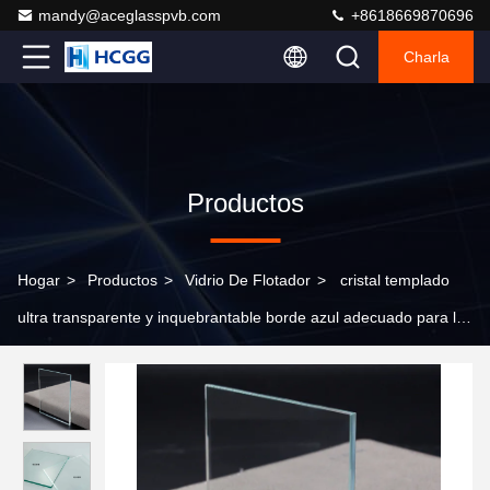
mandy@aceglasspvb.com
+8618669870696
Charla
Productos
Hogar
>
Productos
>
Vidrio De Flotador
>
cristal templado
ultra transparente y inquebrantable borde azul adecuado para la
construcción de paredes cortinas fachada puerta de entrada
acuario tanque acuario