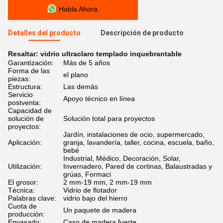
Habla Ahora.
Detalles del producto
Descripción de producto
Resaltar:
vidrio ultraclaro templado inquebrantable
Garantización:
Más de 5 años
Forma de las
el plano
piezas:
Estructura:
Las demás
Servicio
Apoyo técnico en línea
postventa:
Capacidad de
solución de
Solución total para proyectos
proyectos:
Jardín, instalaciones de ocio, supermercado,
Aplicación:
granja, lavandería, taller, cocina, escuela, baño,
bebé
Industrial, Médico, Decoración, Solar,
Utilización:
Invernadero, Pared de cortinas, Balaustradas y
grúas, Formaci
El grosor:
2 mm-19 mm, 2 mm-19 mm
Técnica:
Vidrio de flotador
Palabras clave:
vidrio bajo del hierro
Cuota de
Un paquete de madera
producción:
Envasado:
Caso de madera fuerte