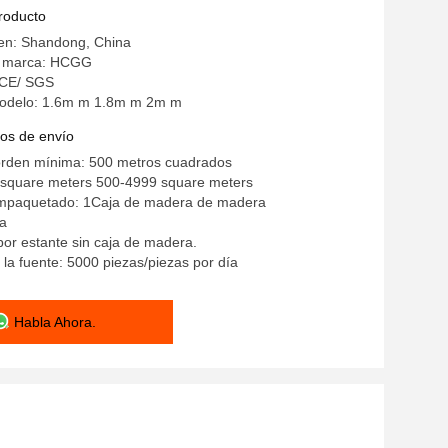
producto
gen: Shandong, China
a marca: HCGG
: CE/ SGS
odelo: 1.6m m 1.8m m 2m m
os de envío
orden mínima: 500 metros cuadrados
0/square meters 500-4999 square meters
empaquetado: 1Caja de madera de madera
a
or estante sin caja de madera.
la fuente: 5000 piezas/piezas por día
Habla Ahora.