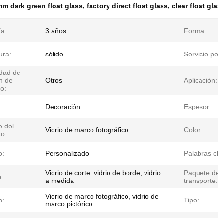
m dark green float glass
,
factory direct float glass
,
clear float gl
ía:
3 años
Forma:
ura:
sólido
Servicio po
dad de
n de
Otros
Aplicación:
o:
Decoración
Espesor:
 del
Vidrio de marco fotográfico
Color:
to:
o:
Personalizado
Palabras c
Vidrio de corte, vidrio de borde, vidrio
Paquete d
a:
a medida
transporte:
Vidrio de marco fotográfico, vidrio de
n:
Tipo:
marco pictórico