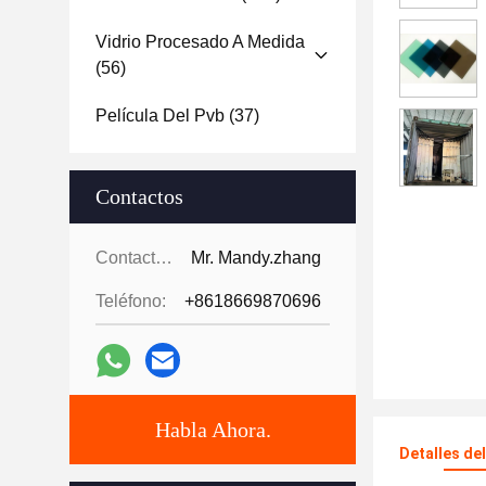
Vidrio Procesado A Medida
(56)
Película Del Pvb
(37)
Contactos
Contactos:
Mr. Mandy.zhang
Teléfono:
+8618669870696
Habla Ahora.
Detalles de