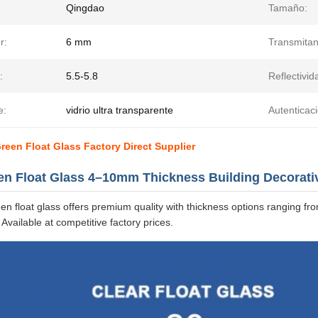
Qingdao
Tamaño:
r:
6 mm
Transmitan
:
5.5-5.8
Reflectivid
e:
vidrio ultra transparente
Autenticaci
een Float Glass Factory Direct Supplier
en Float Glass 4–10mm Thickness Building Decorati
en float glass offers premium quality with thickness options ranging f
 Available at competitive factory prices.