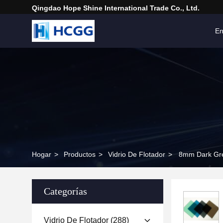
Qingdao Hope Shine International Trade Co., Ltd.
En
Hogar
>
Productos
>
Vidrio De Flotador
>
8mm Dark Gree
Categorías
Vidrio De Flotador
(288)