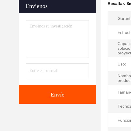
Resaltar:
8m
Envíenos
Garant
Estruct
Capaci
solució
proyect
Uso:
Nombre
produc
Tamañ
Envíe
Técnic
Funció