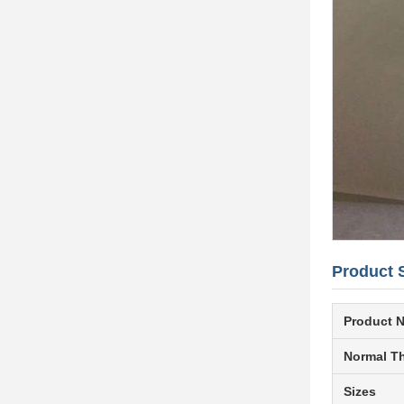
Product S
Product 
Normal T
Sizes