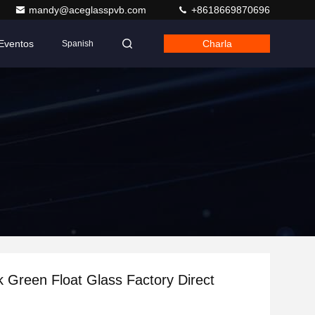
mandy@aceglasspvb.com
+8618669870696
Eventos
Charla
Spanish
Green Float Glass Factory Direct