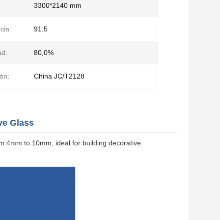
3300*2140 mm
cia:
91.5
ad:
80,0%
ón:
China JC/T2128
ve Glass
rom 4mm to 10mm, ideal for building decorative