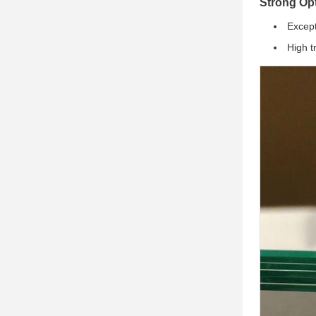
Strong Op
Except
High t