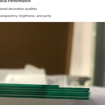
tical Performance
ional decorative qualities
ransparency, brightness, and purity