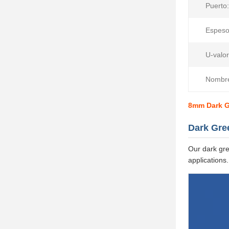
Puerto:
Espeso
U-valor
Nombr
8mm Dark Gr
Dark Gre
Our dark gre
applications.