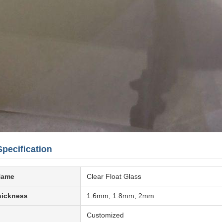
pecification
Name
Clear Float Glass
hickness
1.6mm, 1.8mm, 2mm
Customized