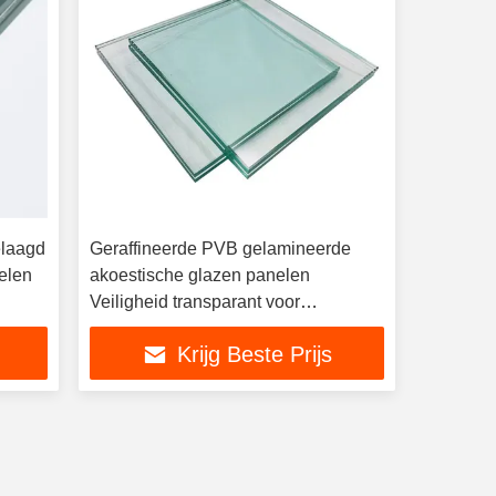
laagd
Geraffineerde PVB gelamineerde
elen
akoestische glazen panelen
Veiligheid transparant voor
commerciële gebouwen
Krijg Beste Prijs