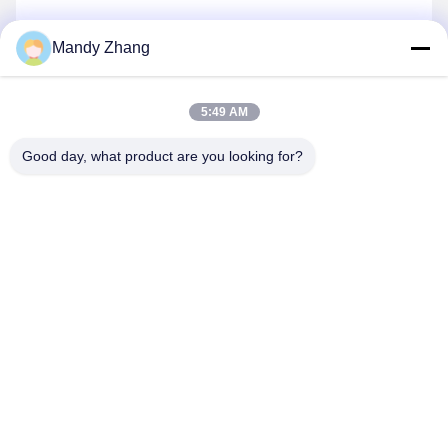
Mandy Zhang
Verzend
5:49 AM
Good day, what product are you looking for?
Qingdao Hope Shine International Trade Co.,
Ltd.
mandy@aceglasspvb.com
+8618669870696
Qingdao Economic Development Zone, provincie
Shandong, China