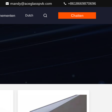
mandy@aceglasspvb.com
+8618669870696
nementen
Chatten
Dutch