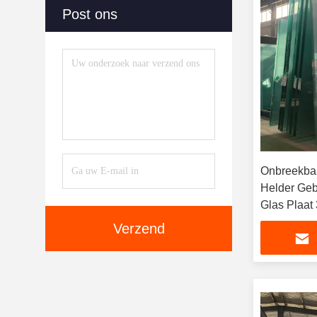
Post ons
Onbreekbaa
Helder Gebl
Glas Plaat
Verzend