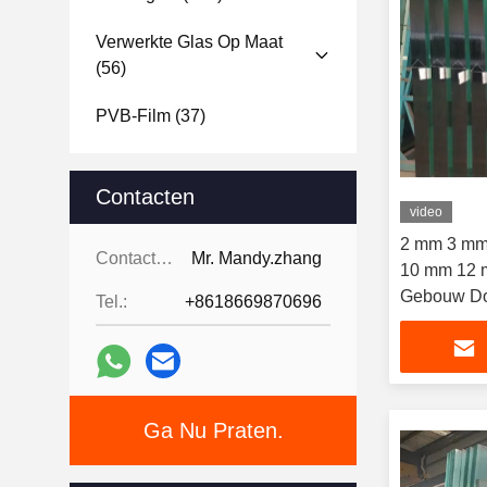
Verwerkte Glas Op Maat
(56)
PVB-Film
(37)
Contacten
video
2 mm 3 mm
Contacten:
Mr. Mandy.zhang
10 mm 12 m
Gebouw Doo
Tel.:
+8618669870696
Ga Nu Praten.