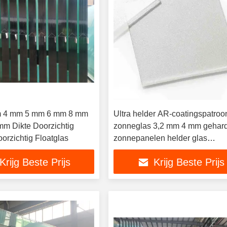
 4 mm 5 mm 6 mm 8 mm
Ultra helder AR-coatingspatroo
m Dikte Doorzichtig
zonneglas 3,2 mm 4 mm gehard 
rzichtig Floatglas
zonnepanelen helder glas
fotovoltaïsch glas
Krijg Beste Prijs
Krijg Beste Prijs