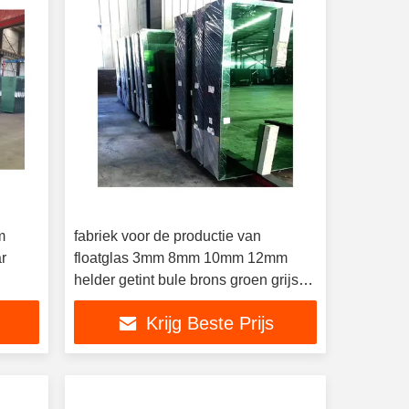
m
fabriek voor de productie van
r
floatglas 3mm 8mm 10mm 12mm
helder getint bule brons groen grijs
reflecterend glas voor glasgebouw
Krijg Beste Prijs