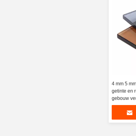
4 mm 5 mm
getinte en 
gebouw ven