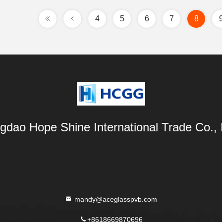
4
5
6
7
8
gdao Hope Shine International Trade Co., 
mandy@aceglasspvb.com
+8618669870696