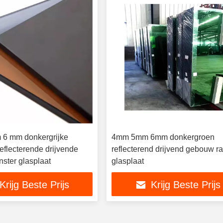
 6 mm donkergrijke
4mm 5mm 6mm donkergroen
reflecterende drijvende
reflecterend drijvend gebouw r
ster glasplaat
glasplaat
Krijg Beste Prijs
Krijg Beste Prijs