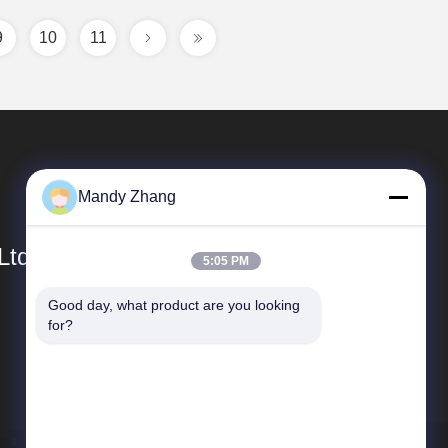
9
10
11
Mandy Zhang
Ltd.
5:05 PM
Good day, what product are you looking 
Snelkoppelingen
for?
Bedrijfprofiel
Fabrieksreis
Kwaliteitscontrole