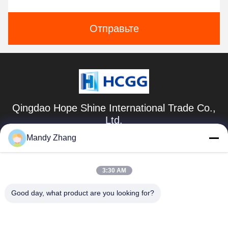
Отправьте
Qingdao Hope Shine International Trade Co.,
Ltd.
Mandy Zhang
mandy@aceglasspvb.com
+8618669870696
3:30 AM
Зона экономического развития Циндао, провинция
Шаньдун, Китай
Good day, what product are you looking for?