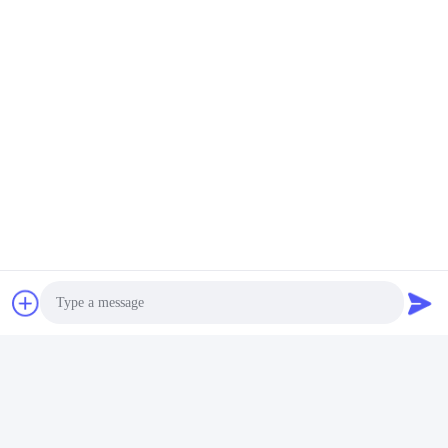
Tags:
met een breedte van niet meer dan 50 mm
met een breedte van niet meer dan 50 mm
van glas met een breedte van niet meer dan 50 mm
Contacten
Contacten:
Mr. Mandy.zhang
Tel.:
+8618669870696
Ga Nu Praten.
Photo