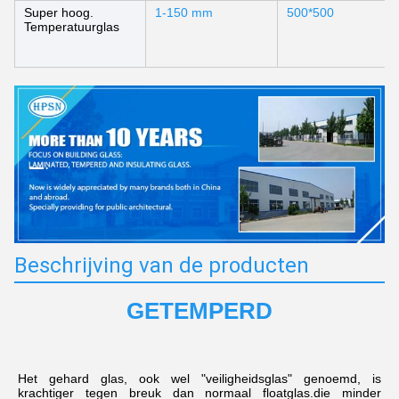
Super hoog.
1-150 mm
500*500
Temperatuurglas
Beschrijving van de producten
GETEMPERD
Het gehard glas, ook wel "veiligheidsglas" genoemd, is 
krachtiger tegen breuk dan normaal floatglas.die minder 