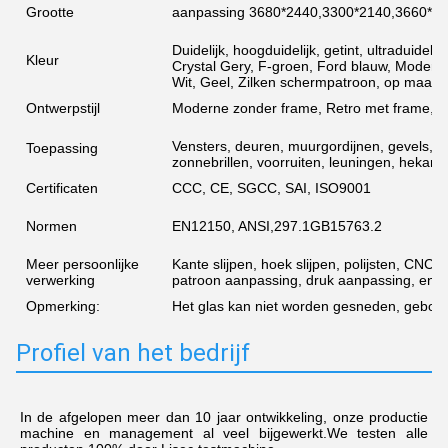
Grootte
aanpassing 3680*2440,3300*2140,3660*2
Duidelijk, hoogduidelijk, getint, ultraduidel
Kleur
Crystal Gery, F-groen, Ford blauw, Moderne 
Wit, Geel, Zilken schermpatroon, op maat
Ontwerpstijl
Moderne zonder frame, Retro met frame, 
Vensters, deuren, muurgordijnen, gevels, 
Toepassing
zonnebrillen, voorruiten, leuningen, hekarch
Certificaten
CCC, CE, SGCC, SAI, ISO9001
Normen
EN12150, ANSI,297.1GB15763.2
Meer persoonlijke
Kante slijpen, hoek slijpen, polijsten, CNC-
verwerking
patroon aanpassing, druk aanpassing, enz.
Opmerking:
Het glas kan niet worden gesneden, geboor
Profiel van het bedrijf
In de afgelopen meer dan 10 jaar ontwikkeling, onze productie 
machine en management al veel bijgewerkt.We testen alle 