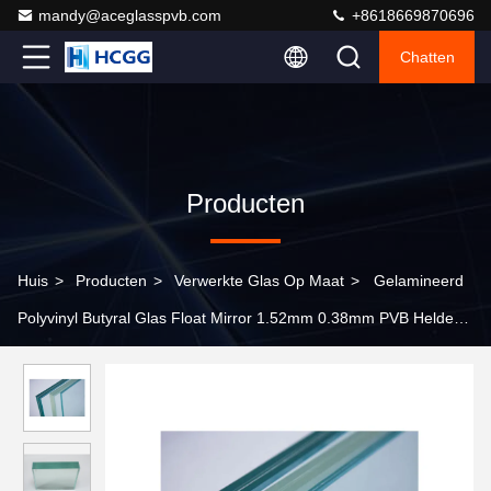
mandy@aceglasspvb.com
+8618669870696
Chatten
Producten
Huis
>
Producten
>
Verwerkte Glas Op Maat
>
Gelamineerd
Polyvinyl Butyral Glas Float Mirror 1.52mm 0.38mm PVB Helder
Grijs Wit