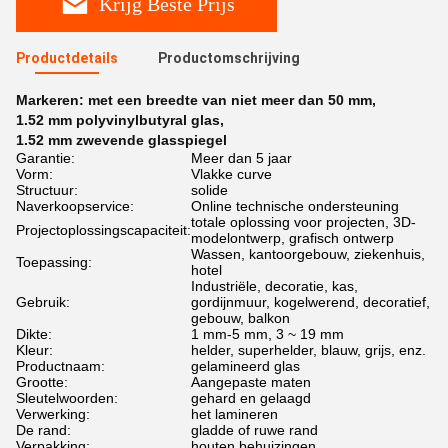
Krijg Beste Prijs
Productdetails
Productomschrijving
Markeren:
met een breedte van niet meer dan 50 mm
,
1.52 mm polyvinylbutyral glas
,
1.52 mm zwevende glasspiegel
Garantie:
Meer dan 5 jaar
Vorm:
Vlakke curve
Structuur:
solide
Naverkoopservice:
Online technische ondersteuning
totale oplossing voor projecten, 3D-
Projectoplossingscapaciteit:
modelontwerp, grafisch ontwerp
Wassen, kantoorgebouw, ziekenhuis,
Toepassing:
hotel
Industriële, decoratie, kas,
Gebruik:
gordijnmuur, kogelwerend, decoratief,
gebouw, balkon
Dikte:
1 mm-5 mm, 3 ~ 19 mm
Kleur:
helder, superhelder, blauw, grijs, enz.
Productnaam:
gelamineerd glas
Grootte:
Aangepaste maten
Sleutelwoorden:
gehard en gelaagd
Verwerking:
het lamineren
De rand:
gladde of ruwe rand
Verpakking:
houten behuizingen