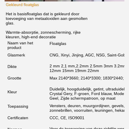
Gekleurd floatglas
Het is basisfloatglas dat is gekleurd door
toevoeging van metaaloxiden aan gesmolten
glas.
Warmte-absorptie, zonnescherming, rijke
kleuren, high-end decoratie
Naam van het
Floatglas
product
Glasmerk
CNG, Xinyi, Jinjing, AGC, NSG, Saint-Gobain
2 mm 2,1 mm,2.2mm 2.5mm 3mm 3.2mm
Dikte
12mm 15mm 19mm 22mm
Grootte
Max 2140*3660; 2140*3300; 1830*2440;
Duidelijk, hoogduidelijk, getint, ultraduidel
Kleur
Crystal Gery, F-groen, Ford blauw, Moderne 
Geel, Zijde schermpatroon, op maat
Vensters, deuren, muurgordijnen, gevels, 
Toepassing
zonnebrillen, voorruiten, leuningen, hekarch
Certificaten
CCC, CE, ISO9001
Voor de toepassing van deze richtlijn wordt 