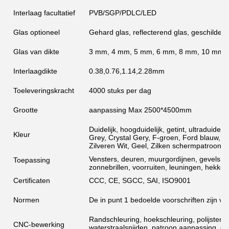
Interlaag facultatief
PVB/SGP/PDLC/LED
Glas optioneel
Gehard glas, reflecterend glas, geschilderd
Glas van dikte
3 mm, 4 mm, 5 mm, 6 mm, 8 mm, 10 mm,
Interlaagdikte
0.38,0.76,1.14,2.28mm
Toeleveringskracht
4000 stuks per dag
Grootte
aanpassing Max 2500*4500mm
Duidelijk, hoogduidelijk, getint, ultraduide
Kleur
Grey, Crystal Gery, F-groen, Ford blauw, M
Zilveren Wit, Geel, Zilken schermpatroon, 
Vensters, deuren, muurgordijnen, gevels, 
Toepassing
zonnebrillen, voorruiten, leuningen, hekken
Certificaten
CCC, CE, SGCC, SAI, ISO9001
Normen
De in punt 1 bedoelde voorschriften zijn v
Randschleuring, hoekschleuring, polijsten,
CNC-bewerking
waterstraalsnijden, patroon aanpassing, d