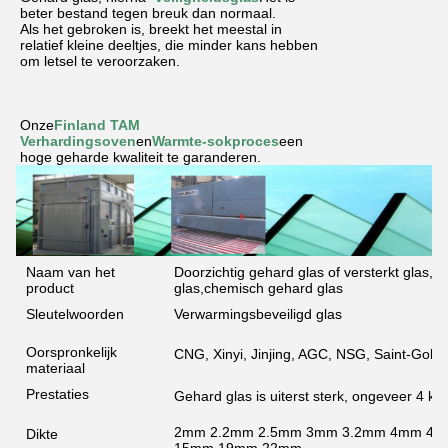
beter bestand tegen breuk dan normaal.
Als het gebroken is, breekt het meestal in
relatief kleine deeltjes, die minder kans hebben
om letsel te veroorzaken.
Onze
Finland TAM
Verhardingsoven
en
Warmte-sokproces
een
hoge geharde kwaliteit te garanderen.
Naam van het
Doorzichtig gehard glas of versterkt glas,
product
glas,chemisch gehard glas
Sleutelwoorden
Verwarmingsbeveiligd glas
Oorspronkelijk
CNG, Xinyi, Jinjing, AGC, NSG, Saint-Gobai
materiaal
Prestaties
Gehard glas is uiterst sterk, ongeveer 4 kee
2mm 2.2mm 2.5mm 3mm 3.2mm 4mm 4
Dikte
15mm 19mm 22mm