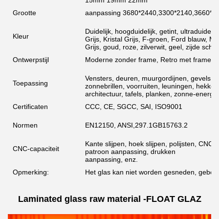
Grootte
aanpassing 3680*2440,3300*2140,3660*2
Duidelijk, hoogduidelijk, getint, ultraduidel
Kleur
Grijs, Kristal Grijs, F-groen, Ford blauw, M
Grijs, goud, roze, zilverwit, geel, zijde sc
Ontwerpstijl
Moderne zonder frame, Retro met frame, 
Vensters, deuren, muurgordijnen, gevels, 
Toepassing
zonnebrillen, voorruiten, leuningen, hekken
architectuur, tafels, planken, zonne-energie
Certificaten
CCC, CE, SGCC, SAI, ISO9001
Normen
EN12150, ANSI,297.1GB15763.2
Kante slijpen, hoek slijpen, polijsten, CNC
CNC-capaciteit
patroon aanpassing, drukken
aanpassing, enz.
Opmerking:
Het glas kan niet worden gesneden, geboor
Laminated glass raw material -FLOAT GLAZ