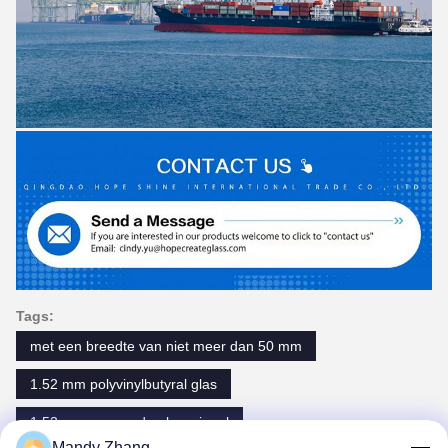
Tags:
met een breedte van niet meer dan 50 mm
1.52 mm polyvinylbutyral glas
1.52 mm zwevende glasspiegel
Mandy Zhang