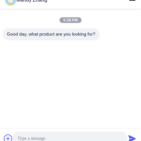
Contacten
5:38 PM
Contacten:
Mr. Mandy.zhang
Good day, what product are you looking for?
Tel.:
+8618669870696
Ga Nu Praten.
Post ons