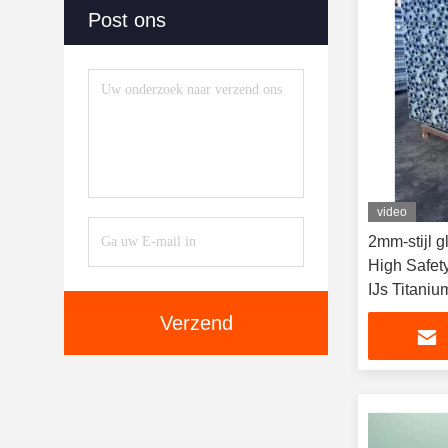
Post ons
video
2mm-stijl g
High Safet
IJs Titaniu
Verzend