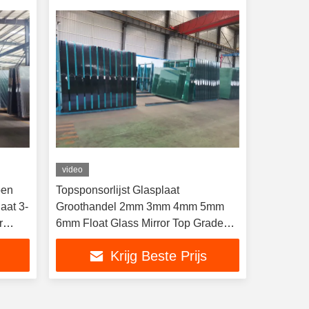
video
pen
Topsponsorlijst Glasplaat
aat 3-
Groothandel 2mm 3mm 4mm 5mm
r
6mm Float Glass Mirror Top Grade
Clear Flat
Krijg Beste Prijs