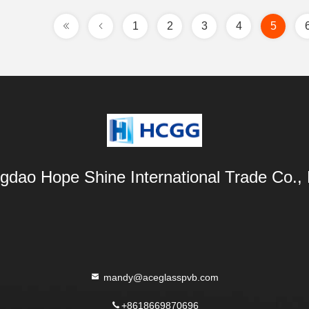
1
2
3
4
5
gdao Hope Shine International Trade Co., 
mandy@aceglasspvb.com
+8618669870696