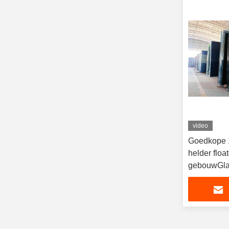
video
Goedkope 
helder floa
gebouwGl