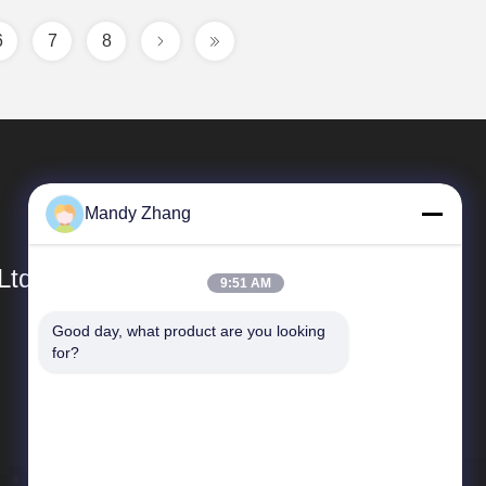
6
7
8
Mandy Zhang
Ltd.
9:51 AM
Good day, what product are you looking 
Snelkoppelingen
for?
Bedrijfprofiel
Fabrieksreis
Kwaliteitscontrole