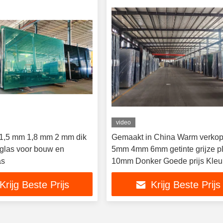
video
1,5 mm 1,8 mm 2 mm dik
Gemaakt in China Warm verko
tglas voor bouw en
5mm 4mm 6mm getinte grijze pl
as
10mm Donker Goede prijs Kleu
Float Glas
Krijg Beste Prijs
Krijg Beste Prijs