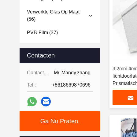
Verwerkte Glas Op Maat
(56)
PVB-Film
(37)
Contacten
3.2mm 4m
Contacten:
Mr. Mandy.zhang
lichtdoorla
Prismatisc
Tel.:
+8618669870696
Zonneglas
modules
Ga Nu Praten.