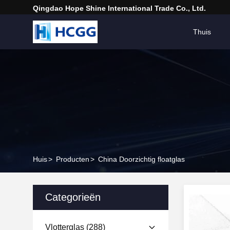
Qingdao Hope Shine International Trade Co., Ltd.
Thuis
Huis
>
Producten
>
China Doorzichtig floatglas
Categorieën
Vlotterglas
(288)