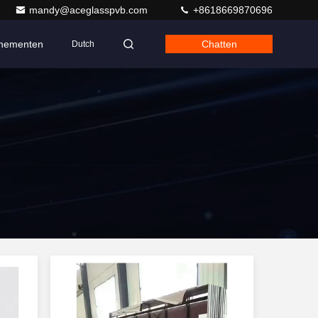
mandy@aceglasspvb.com
+8618669870696
nementen
Chatten
Dutch