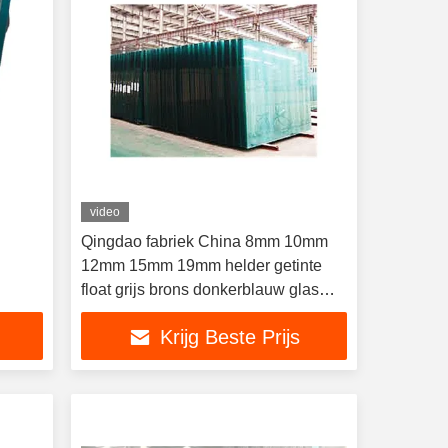
video
Qingdao fabriek China 8mm 10mm
12mm 15mm 19mm helder getinte
float grijs brons donkerblauw glas
kleur fabrikant direct
Krijg Beste Prijs