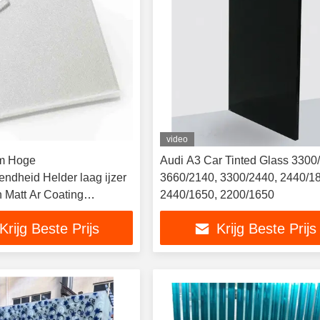
video
m Hoge
Audi A3 Car Tinted Glass 3300
tendheid Helder laag ijzer
3660/2140, 3300/2440, 2440/1
h Matt Ar Coating
2440/1650, 2200/1650
 Voor zonnepanelen PV-
Krijg Beste Prijs
Krijg Beste Prijs