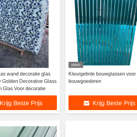
video
las wand decoratie glas
Kleurgetinte bouwglassen voor
y Golden Decorative Glass
bouwgoederen
m Glas Voor decoratie
Krijg Beste Prijs
Krijg Beste Prijs