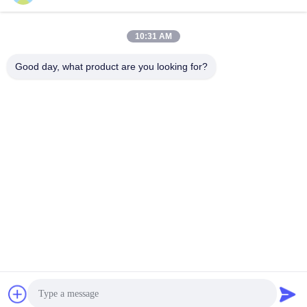
Parlez Maintenant.
Parlez Maintenant.
10:31 AM
Good day, what product are you looking for?
Qingdao Hope Shine International Trade Co.,
Ltd.
mandy@aceglasspvb.com
+8618669870696
Zone de développement économique de Qingdao,
province du Shandong, Chine
Bonne qualité de la Chine Verre de flotteur Fournisseur. ©
de Copyright 2024-2026 Qingdao Hope Shine International
Trade Co., Ltd. . Tous droits réservés.