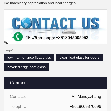
like machinery depreciation and local charges.
Tags:
low maintenance float glass
clear float glass for doors
beveled edge float glass
Contacts
Contacts:
Mr. Mandy.zhang
Téléphone:
+8618669870696