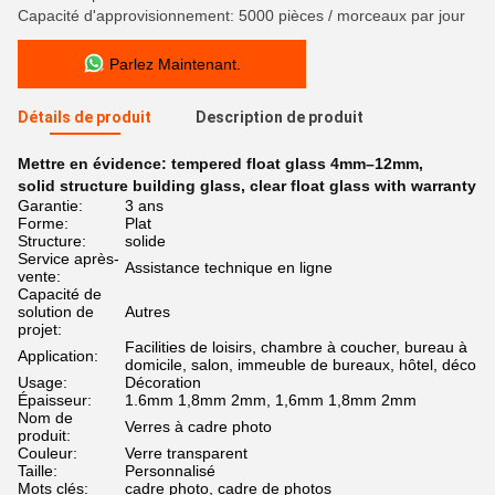
Capacité d'approvisionnement: 5000 pièces / morceaux par jour
Parlez Maintenant.
Détails de produit
Description de produit
Mettre en évidence:
tempered float glass 4mm–12mm
,
solid structure building glass
,
clear float glass with warranty
Garantie:
3 ans
Forme:
Plat
Structure:
solide
Service après-
Assistance technique en ligne
vente:
Capacité de
solution de
Autres
projet:
Facilities de loisirs, chambre à coucher, bureau à
Application:
domicile, salon, immeuble de bureaux, hôtel, déco
Usage:
Décoration
Épaisseur:
1.6mm 1,8mm 2mm, 1,6mm 1,8mm 2mm
Nom de
Verres à cadre photo
produit:
Couleur:
Verre transparent
Taille:
Personnalisé
Mots clés:
cadre photo, cadre de photos