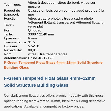
Vitres à découper, vitres de bord, vitres sur
Technique:
mesure
Paquet de
Caisses en bois ou en contreplaqué propres à la
transport:
mer
Fonction:
Vitres à cadre photo, vitres à cadre photo
Vêtement flottant, transparent Vêtement flottant,
Taper:
verre plat
Port:
Qingdao
Taille:
3300 * 2140 mm
Épaisseur:
6 mm
Transmittance:
91.5
U-valeur:
5.5-5.8
Réflectivité:
80,0%
Nom:
vitres ultra-transparentes
Autentification:
Chine JC/T2128
F-Green Tempered Float Glass 4mm–12mm Solid Structure
Building Glass
F-Green Tempered Float Glass 4mm–12mm
Solid Structure Building Glass
Our dark green float glass offers premium quality with thickness
options ranging from 4mm to 10mm, ideal for building decorative
applications. Available at competitive factory prices.