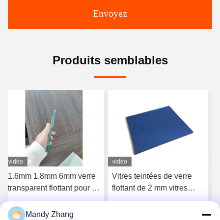
Envoyez
Produits semblables
vidéo
vidéo
Vitres teintées de verre
Verre flottant réfléchissant
flottant de 2 mm vitres
à faible teneur en fer 1,5
plates transparentes
mm 3 mm 4 mm
feuille de verre stratifiée
Mandy Zhang