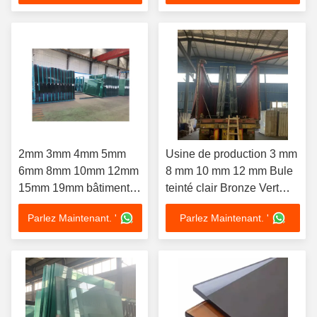
pour bâtiment en verre
gris teinté 3-10mm Noir
Bon prix
2mm 3mm 4mm 5mm
Usine de production 3 mm
6mm 8mm 10mm 12mm
8 mm 10 mm 12 mm Bule
15mm 19mm bâtiment
teinté clair Bronze Vert
en verre flottant
Gris Réflecteur du
Parlez Maintenant. '
Parlez Maintenant. '
transparent
bâtiment Glace flottante