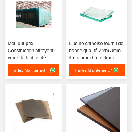
Meilleur prix
L'usine chinoise fournit de
Construction attrayant
bonne qualité 2mm 3mm
verre flottant teinté
4mm 5mm 6mm 8mm
Laqué verre flottant
10mm 12mm 15mm 19mm
Parlez Maintenant. '
Parlez Maintenant. '
différent
haut prix de verre flottant
transparent incolore
transparent