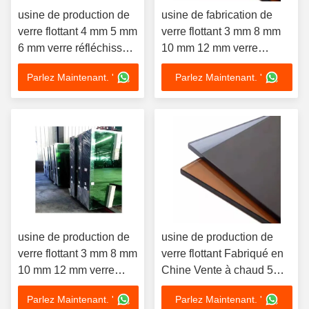
usine de production de
usine de fabrication de
verre flottant 4 mm 5 mm
verre flottant 3 mm 8 mm
6 mm verre réfléchissant
10 mm 12 mm verre
bleu clair teinté bronze
réfléchissant bleu brun
Parlez Maintenant. '
Parlez Maintenant. '
vert gris
vert gris
usine de production de
usine de production de
verre flottant 3 mm 8 mm
verre flottant Fabriqué en
10 mm 12 mm verre
Chine Vente à chaud 5mm
réfléchissant bleu teinté
4mm 6mm 8mm 10mm
Parlez Maintenant. '
Parlez Maintenant. '
clair bronze vert gris
12mm 15mm 19mm Verre