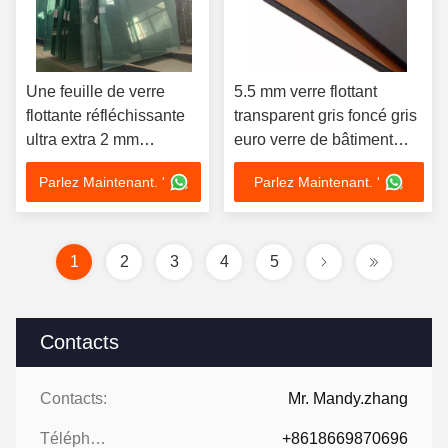
Une feuille de verre
5.5 mm verre flottant
flottante réfléchissante
transparent gris foncé gris
ultra extra 2 mm
euro verre de bâtiment
transparente soufflée
fumé
Parlez Maintenant. '
Parlez Maintenant. '
1
2
3
4
5
Contacts
Contacts:
Mr. Mandy.zhang
Téléphone:
+8618669870696