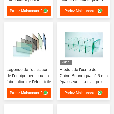
construction
19mm Noir Bon prix
Parlez Maintenant. '
Parlez Maintenant. '
Couleur de verre flottant
vidéo
Légende de l'utilisation
Produit de l'usine de
de l'équipement pour la
Chine Bonne qualité 6 mm
fabrication de l'électricité
épaisseur ultra clair prix
élevé de sécurité
Parlez Maintenant. '
Parlez Maintenant. '