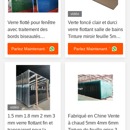
vidéo
Verre flotté pour fenêtre
Verte foncé clair et durci
avec traitement des
verre flottant salle de bains
bords biseautés
Tinture miroir feuille 5mm
Résistance chimique
12mm
Parlez Maintenant. '
Parlez Maintenant. '
Résistant aux produits
chimiques et à la
corrosion
vidéo
1.5 mm 1.8 mm 2 mm 3
Fabriqué en Chine Vente
mm verre flottant fin et
à chaud 5mm 4mm 6mm
transparent pour la
Tinture de feuille grise 3-