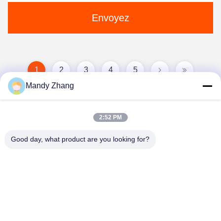
Envoyez
1
2
3
4
5
Mandy Zhang
2:52 PM
Good day, what product are you looking for?
Qingdao Hope Shine International Trade Co.,
Ltd.
mandy@aceglasspvb.com
+8618669870696