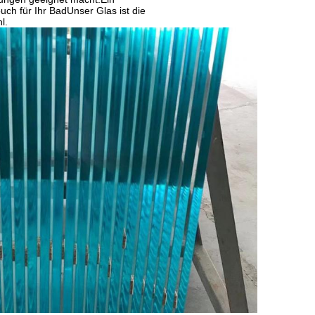
ch für Ihr BadUnser Glas ist die
l.