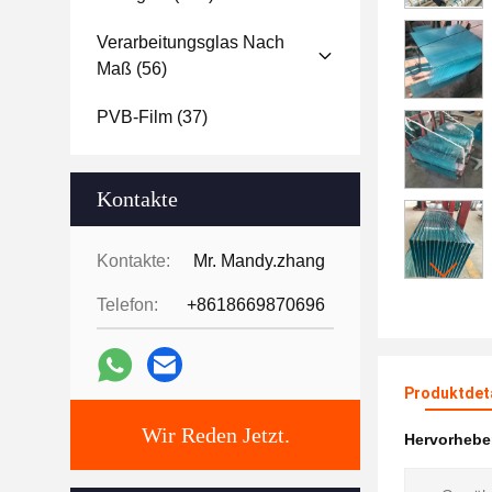
Verarbeitungsglas Nach
Maß
(56)
PVB-Film
(37)
Kontakte
Kontakte:
Mr. Mandy.zhang
Telefon:
+8618669870696
Produktdet
Wir Reden Jetzt.
Hervorheb