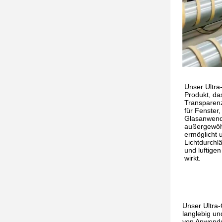
Unser Ultra-
Produkt, das
Transparenz
für Fenster
Glasanwend
außergewöhn
ermöglicht 
Lichtdurchlä
und luftige
wirkt.
Unser Ultra-
langlebig und
von Anwendu