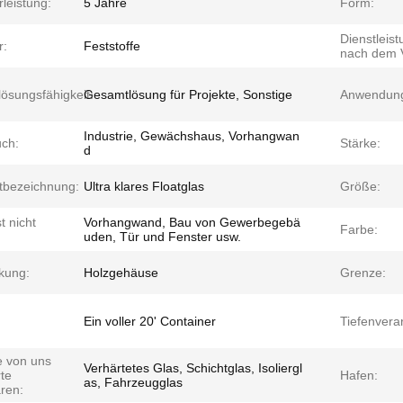
leistung:
5 Jahre
Form:
Dienstleis
r:
Feststoffe
nach dem V
lösungsfähigkeit:
Gesamtlösung für Projekte, Sonstige
Anwendun
Industrie, Gewächshaus, Vorhangwan
ch:
Stärke:
d
tbezeichnung:
Ultra klares Floatglas
Größe:
t nicht
Vorhangwand, Bau von Gewerbegebä
Farbe:
uden, Tür und Fenster usw.
kung:
Holzgehäuse
Grenze:
Ein voller 20' Container
Tiefenvera
e von uns
Verhärtetes Glas, Schichtglas, Isoliergl
rte
Hafen:
as, Fahrzeugglas
ren: