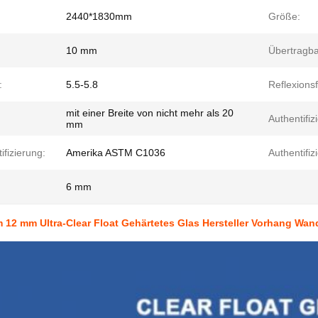
2440*1830mm
Größe:
10 mm
Übertragba
:
5.5-5.8
Reflexionsf
mit einer Breite von nicht mehr als 20
Authentifiz
mm
ifizierung:
Amerika ASTM C1036
Authentifiz
6 mm
12 mm Ultra-Clear Float Gehärtetes Glas Hersteller Vorhang Wan