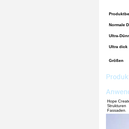
Produktb
Normale D
Ultra-Dün
Ultra dick
Größen
Produk
Anwen
Hope Create
Strukturen
Fassaden.