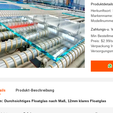
Produktdetail
Herkunftsort:
Markenname
Modellnummer:
Zahlungs-u. V
Min Bestellm
Preis: $2.99
Verpackung In
Versorgungsma
ails
Produkt-Beschreibung
en:
Durchsichtiges Floatglas nach Maß
,
12mm klares Floatglas