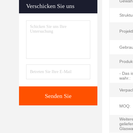
Gewähr
Verschicken Sie uns
Struktu
Projekt
Gebrau
Produk
- Das is
wahr.:
Verpac
Senden Sie
MOQ:
Weiter
geliefe
Glaswa