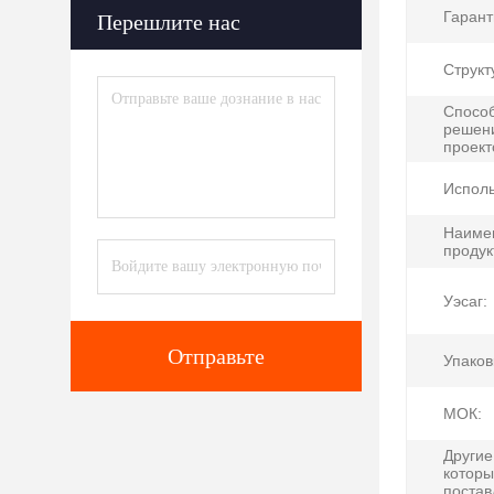
Гарант
Перешлите нас
Структ
Способ
решен
проект
Исполь
Наиме
продук
Уэсаг:
Отправьте
Упаков
МОК:
Другие
котор
постав