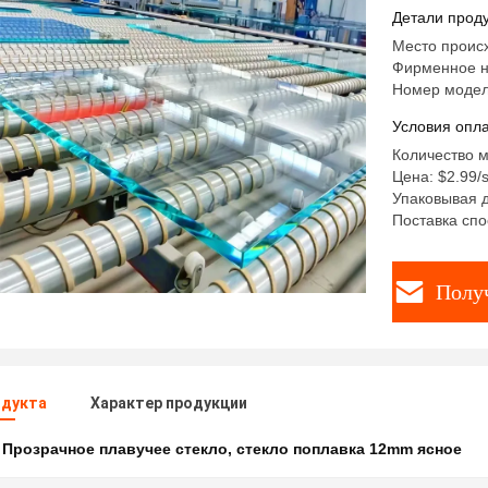
Стенные 
Детали проду
Место проис
Фирменное н
Номер модел
Условия опла
Количество м
Цена: $2.99/
Упаковывая 
Поставка спо
Полу
одукта
Характер продукции
:
Прозрачное плавучее стекло
,
стекло поплавка 12mm ясное