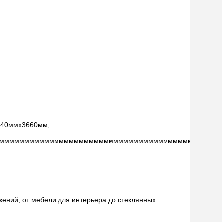
440ммх3660мм,
ммммммммммммммммммммммммммммммммммммммммммммм
жений, от мебели для интерьера до стеклянных 