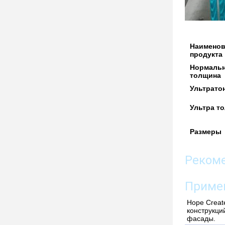
Наименов
продукта
Нормаль
толщина
Ультрато
Ультра т
Размеры
Реком
Приме
Hope Creat
конструкци
фасады.