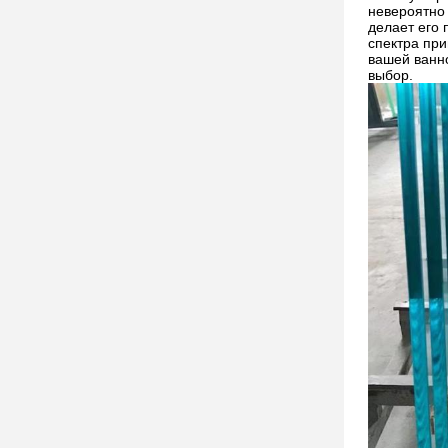
невероятно 
делает его
спектра пр
вашей ванно
выбор.