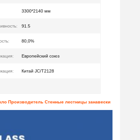
3300*2140 мм
ивность:
91.5
сть:
80,0%
кация:
Европейский союз
кация:
Китай JC/T2128
екло Производитель Стенные лестницы занавески