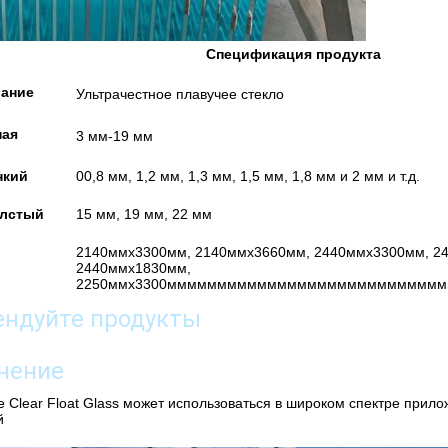
Спецификация продукта
ание
Ультрачестное плавучее стекло
ная
3 мм-19 мм
нкий
00,8 мм, 1,2 мм, 1,3 мм, 1,5 мм, 1,8 мм и 2 мм и т.д.
олстый
15 мм, 19 мм, 22 мм
2140ммх3300мм, 2140ммх3660мм, 2440ммх3300мм, 2
2440ммх1830мм,
2250ммх3300мммммммммммммммммммммммммм
ендуйте продукты
нение
e Clear Float Glass может использоваться в широком спектре прило
й