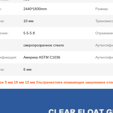
:
2440*1830mm
Размер:
на:
10 мм
Трансмисс
ение:
5.5-5.8
Отражаемо
сверхпрозрачное стекло
Аутентифи
ификация:
Америка ASTM C1036
Аутентифи
на:
6 мм
е 5 мм 10 мм 12 мм Ультрачестное плавающее закаленное ст