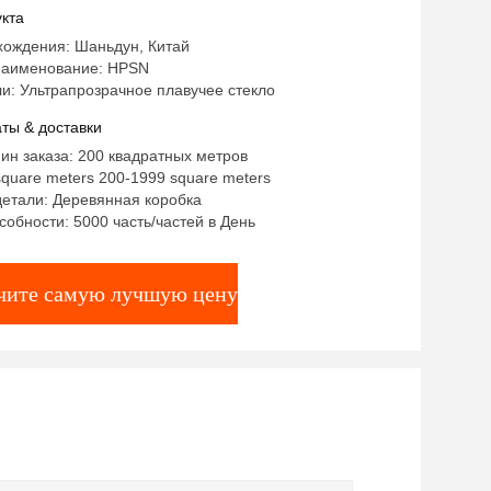
лестницы занавески
кта
хождения: Шаньдун, Китай
аименование: HPSN
и: Ультрапрозрачное плавучее стекло
ты & доставки
ин заказа: 200 квадратных метров
square meters 200-1999 square meters
детали: Деревянная коробка
собности: 5000 часть/частей в День
чите самую лучшую цену