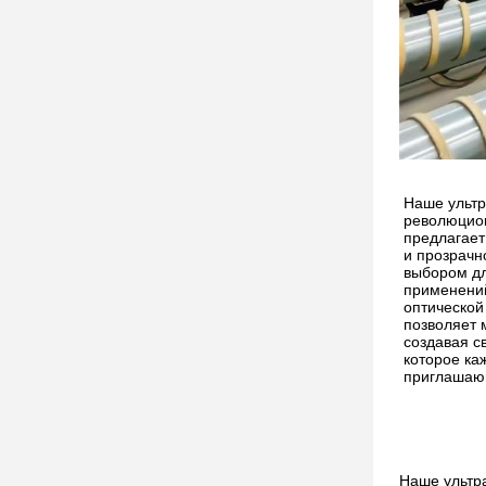
Наше ультр
революцион
предлагает
и прозрачн
выбором дл
применений
оптической
позволяет 
создавая с
которое ка
приглашаю
Наше ультра