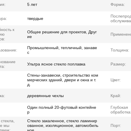
ия:
5 лет
Форма:
Послепро
ура:
твердые
обслужива
ность к
Общее решение для проектов, Друг
ию
Применен
ие
ов:
Промышленный, тепличный, занаве
зование:
Толщина:
с
нование
Ультра ясное стекло поплавка
Размер:
та:
Стены-занавески, строительство ком
мерческих зданий, двери и окна и т.
Цвет:
д.
ка:
деревянные чехлы
Край:
Один полный 20-футовый контейне
Глубокая
р
обработка
 стекла,
Стекло закаленное, стекло ламинир
ые мы
ованное, изоляционное, автомобиль
Порт:
ляем:
ное