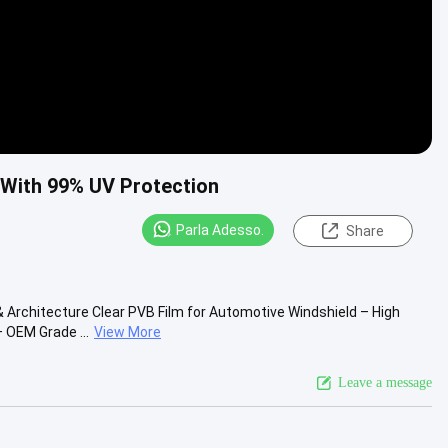
 With 99% UV Protection
Parla Adesso.
Share
& Architecture Clear PVB Film for Automotive Windshield – High
 OEM Grade ...
View More
Leave a message