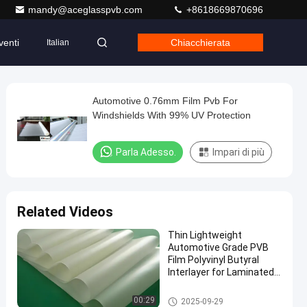
mandy@aceglasspvb.com
+8618669870696
venti
Chiacchierata
Italian
Automotive 0.76mm Film Pvb For
Windshields With 99% UV Protection
Parla Adesso.
Impari di più
Related Videos
Thin Lightweight
Automotive Grade PVB
Film Polyvinyl Butyral
Interlayer for Laminated
Glass
Pellicola PVB
00:29
2025-09-29