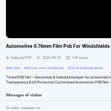
Automotive 0.76mm Film Pvb For Windshields
Pellicola PVB
2025-09-29
138 views
#
film pvb
#
film per vetro stratificato
#
Foli di polivinilbutirolo
Tinted PVB Film – Decorative & Colored Interlayer for Automotive 
Transparency & UV Protection Customized Automotive PVB Film –
Messages of visitor
No public comments yet