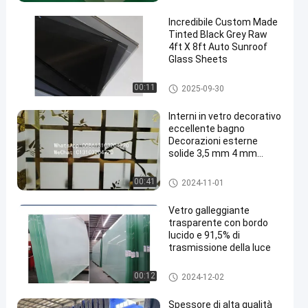
Incredibile Custom Made
Tinted Black Grey Raw
4ft X 8ft Auto Sunroof
Glass Sheets
Clear Float Glass
00:11
2025-09-30
Interni in vetro decorativo
eccellente bagno
Decorazioni esterne
solide 3,5 mm 4 mm
Custom
Clear Float Glass
00:41
2024-11-01
Vetro galleggiante
trasparente con bordo
lucido e 91,5% di
trasmissione della luce
Ultra Clear Float Glass
00:12
2024-12-02
Spessore di alta qualità