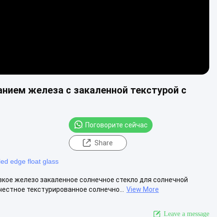
нием железа с закаленной текстурой с
Поговорите сейчас
Share
ed edge float glass
зкое железо закаленное солнечное стекло для солнечной
естное текстурированное солнечно...
View More
Leave a message