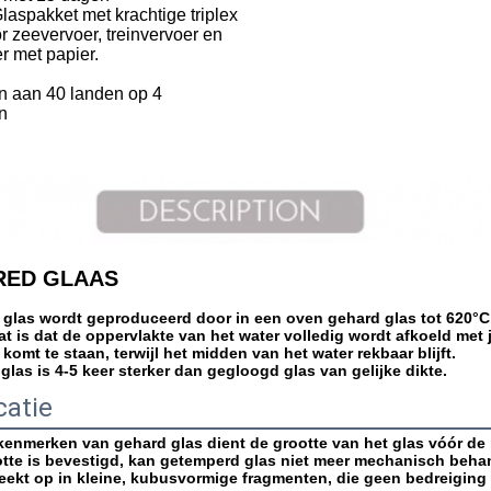
aspakket met krachtige triplex
or zeevervoer, treinvervoer en
r met papier.
n aan 40 landen op 4
n
RED GLAAS
 glas wordt geproduceerd door in een oven gehard glas tot 620°C
at is dat de oppervlakte van het water volledig wordt afkoeld met
komt te staan, terwijl het midden van het water rekbaar blijft.
las is 4-5 keer sterker dan gegloogd glas van gelijke dikte.
catie
kenmerken van gehard glas dient de grootte van het glas vóór de
otte is bevestigd, kan getemperd glas niet meer mechanisch beha
reekt op in kleine, kubusvormige fragmenten, die geen bedreigin