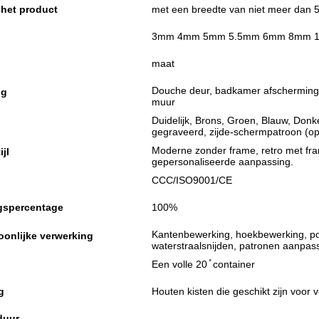
het product
met een breedte van niet meer dan
3mm 4mm 5mm 5.5mm 6mm 8mm 
maat
Douche deur, badkamer afscherming, 
ng
muur
Duidelijk, Brons, Groen, Blauw, Donke
gegraveerd, zijde-schermpatroon (op
Moderne zonder frame, retro met fra
jl
gepersonaliseerde aanpassing.
CCC/ISO9001/CE
gspercentage
100%
Kantenbewerking, hoekbewerking, po
oonlijke verwerking
waterstraalsnijden, patronen aanpas
Een volle 20 ̊ container
g
Houten kisten die geschikt zijn voor 
duur