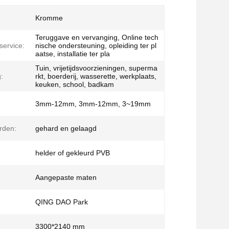
Kromme
Teruggave en vervanging, Online tech
ervice:
nische ondersteuning, opleiding ter pl
aatse, installatie ter pla
Tuin, vrijetijdsvoorzieningen, superma
:
rkt, boerderij, wasserette, werkplaats,
keuken, school, badkam
3mm-12mm, 3mm-12mm, 3~19mm
rden:
gehard en gelaagd
helder of gekleurd PVB
Aangepaste maten
QING DAO Park
3300*2140 mm