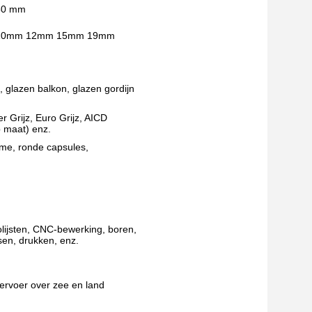
 50 mm
10mm 12mm 15mm 19mm
glazen balkon, glazen gordijn
r Grijz, Euro Grijz, AICD
 maat) enz.
me, ronde capsules,
lijsten, CNC-bewerking, boren,
sen, drukken, enz.
vervoer over zee en land