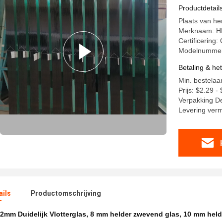
Floatglas
Productdetail
Plaats van h
Merknaam: 
Certificering
Modelnumme
Betaling & he
Min. bestelaa
Prijs: $2.29 
Verpakking De
Levering ver
ails
Productomschrijving
2mm Duidelijk Vlotterglas
,
8 mm helder zwevend glas
,
10 mm held