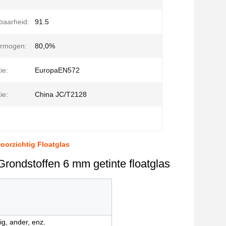
baarheid:
91.5
ermogen:
80,0%
ie:
EuropaEN572
ie:
China JC/T2128
orzichtig Floatglas
Grondstoffen 6 mm getinte floatglas
ig, ander, enz.