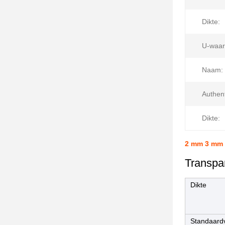
Dikte:
U-waar
Naam:
Authent
Dikte:
2 mm 3 mm 
Transpar
Dikte
Standaard