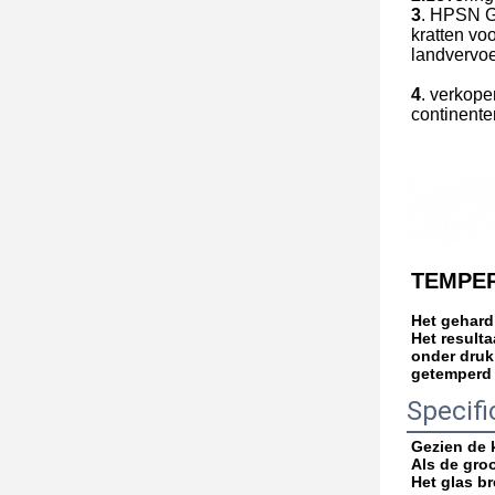
3
. HPSN Gl
kratten vo
landvervoe
4
. verkope
continente
TEMPE
Het gehard
Het resulta
onder druk 
getemperd g
Specifi
Gezien de 
Als de gro
Het glas b