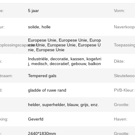
e:
5 jaar
Vorm:
ur:
solide, holle
Naverkoops
Europese Unie, Europese Unie, Europ
oplossingscapaciteit:
ese Unie, Europese Unie, Europese U
Toepassing
nie, Europese Unie
Industriële, decoratie, kassen, kogelvri
k:
Dikte:
j, medisch, decoratief, gebouw, balkon
tnaam:
Tempered gals
Sleutelwoo
d:
gladde of ruwe rand
PVB-Kleur:
helder, superhelder, blauw, grijs, enz.
Grootte:
king:
Geverfd
Haven:
:
2440*1830mm
Grootte: