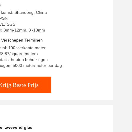
s
erkomst: Shandong, China
HPSN
: CE/ SGS
r: 3mm-12mm, 3~19mm
t Verschepen Termijnen
ntal: 100 vierkante meter
- $8.87/square meters
tails: houten behuizingen
mogen: 5000 meter/meter per dag
Krijg Beste Prijs
er zwevend glas