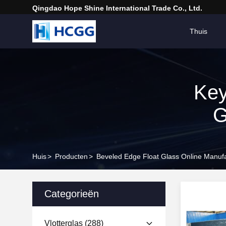
Qingdao Hope Shine International Trade Co., Ltd.
Thuis
Key
G
Huis
>
Producten
>
Beveled Edge Float Glass Online Manuf
Categorieën
Vlotterglas
(288)