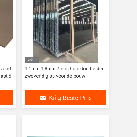
video
jvend
1.5mm 1.8mm 2mm 3mm dun helder
laat 5
zwevend glas voor de bouw
Krijg Beste Prijs