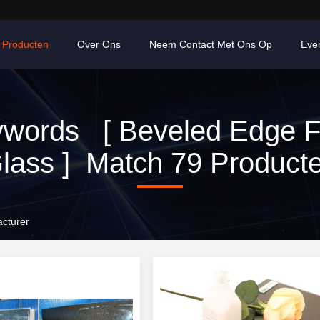
Producten
Over Ons
Neem Contact Met Ons Op
Eve
words [ Beveled Edge F
lass ] Match 79 Product
acturer