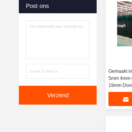
Post ons
Gemaakt i
5mm 4mm 6
19mm Donke
Float Glas
Verzend