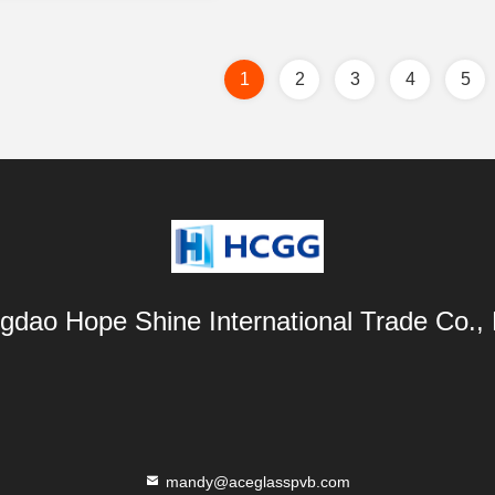
1
2
3
4
5
gdao Hope Shine International Trade Co., 
mandy@aceglasspvb.com