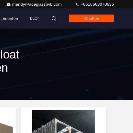
mandy@aceglasspvb.com
+8618669870696
nementen
Chatten
Dutch
loat
en