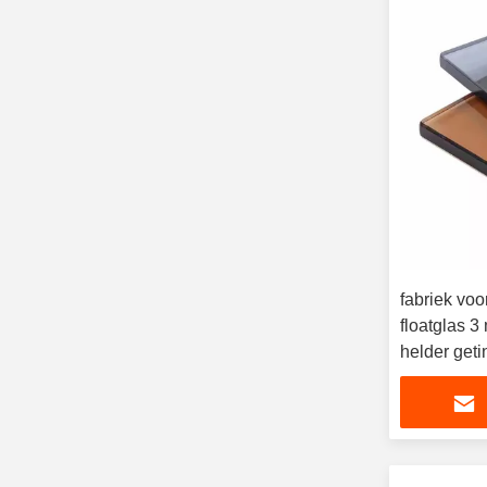
fabriek voo
floatglas
helder geti
reflecteren