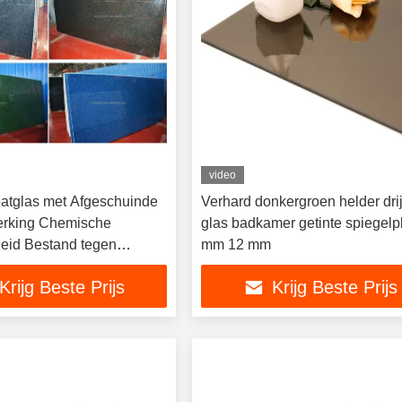
video
oatglas met Afgeschuinde
Verhard donkergroen helder dri
rking Chemische
glas badkamer getinte spiegelp
eid Bestand tegen
mm 12 mm
n en Corrosie
Krijg Beste Prijs
Krijg Beste Prijs