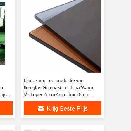
fabriek voor de productie van
mm
floatglas Gemaakt in China Warm
rijs
Verkopen 5mm 4mm 6mm 8mm
ouw
10mm 12mm 15mm 19mm Gekleurd
Krijg Beste Prijs
Grijs glas 3-10mm Donker Goed Prijs