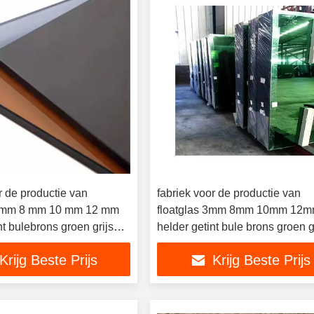
r de productie van
fabriek voor de productie van
 3 mm 8 mm 10 mm 12 mm
floatglas 3mm 8mm 10mm 12
nt bulebrons groen grijs
helder getint bule brons groen g
d glas
reflecterend glas voor glasgeb
Krijg Beste Prijs
Krijg Beste Prijs