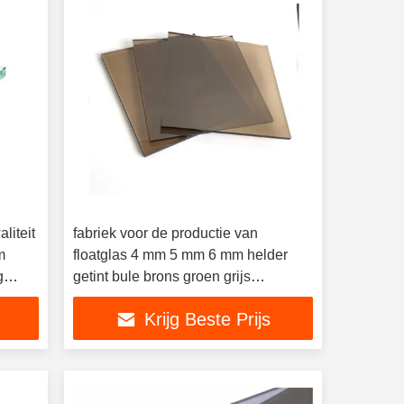
liteit
fabriek voor de productie van
m
floatglas 4 mm 5 mm 6 mm helder
g
getint bule brons groen grijs
at glas
reflecterend glas
Krijg Beste Prijs