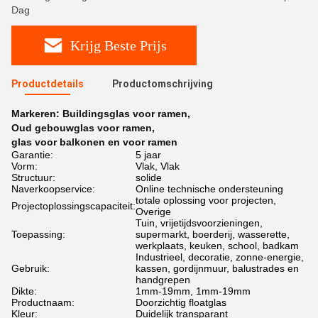
Dag
Krijg Beste Prijs
Productdetails
Productomschrijving
Markeren:
Buildingsglas voor ramen
,
Oud gebouwglas voor ramen
,
glas voor balkonen en voor ramen
Garantie:
5 jaar
Vorm:
Vlak, Vlak
Structuur:
solide
Naverkoopservice:
Online technische ondersteuning
totale oplossing voor projecten,
Projectoplossingscapaciteit:
Overige
Tuin, vrijetijdsvoorzieningen,
Toepassing:
supermarkt, boerderij, wasserette,
werkplaats, keuken, school, badkam
Industrieel, decoratie, zonne-energie,
Gebruik:
kassen, gordijnmuur, balustrades en
handgrepen
Dikte:
1mm-19mm, 1mm-19mm
Productnaam:
Doorzichtig floatglas
Kleur:
Duidelijk transparant