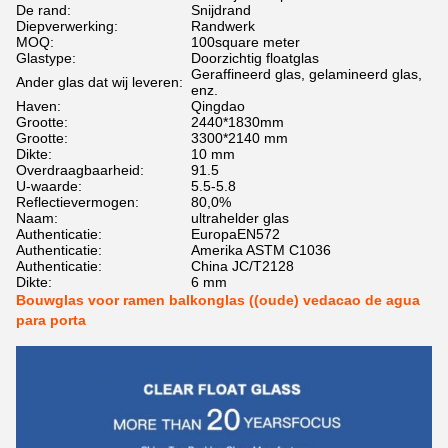
De rand:
Snijdrand
Diepverwerking:
Randwerk
MOQ:
100square meter
Glastype:
Doorzichtig floatglas
Geraffineerd glas, gelamineerd glas,
Ander glas dat wij leveren:
enz.
Haven:
Qingdao
Grootte:
2440*1830mm
Grootte:
3300*2140 mm
Dikte:
10 mm
Overdraagbaarheid:
91.5
U-waarde:
5.5-5.8
Reflectievermogen:
80,0%
Naam:
ultrahelder glas
Authenticatie:
EuropaEN572
Authenticatie:
Amerika ASTM C1036
Authenticatie:
China JC/T2128
Dikte:
6 mm
Bouwglas voor ramen balkonglas ((oude) vedacao de agua
para porta