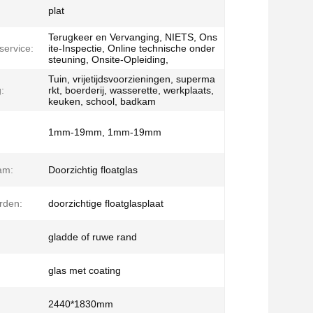
plat
Terugkeer en Vervanging, NIETS, Ons
ervice:
ite-Inspectie, Online technische onder
steuning, Onsite-Opleiding,
Tuin, vrijetijdsvoorzieningen, superma
:
rkt, boerderij, wasserette, werkplaats,
keuken, school, badkam
1mm-19mm, 1mm-19mm
am:
Doorzichtig floatglas
rden:
doorzichtige floatglasplaat
gladde of ruwe rand
glas met coating
2440*1830mm