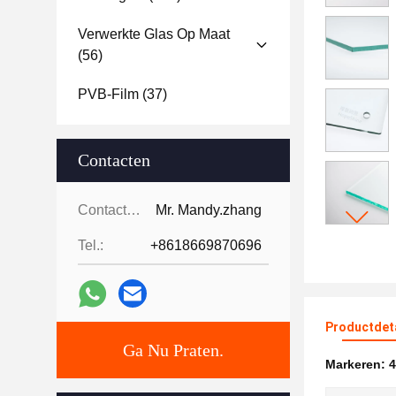
Verwerkte Glas Op Maat
(56)
PVB-Film
(37)
Contacten
Contacten:
Mr. Mandy.zhang
Tel.:
+8618669870696
Productdet
Ga Nu Praten.
Markeren:
4