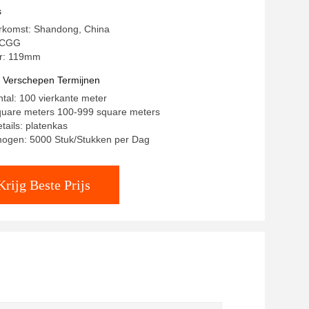
s
erkomst: Shandong, China
HCGG
r: 119mm
t Verschepen Termijnen
ntal: 100 vierkante meter
square meters 100-999 square meters
tails: platenkas
mogen: 5000 Stuk/Stukken per Dag
Krijg Beste Prijs