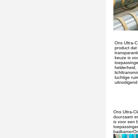
Ons Ultra-Cl
product dat
transparant
keuze is vo
toepassingen
helderheid,
lichttransm
luchtige rui
uitnodigend 
Ons Ultra-Cl
duurzaam en 
is voor een 
toepassinge
badkamerOns