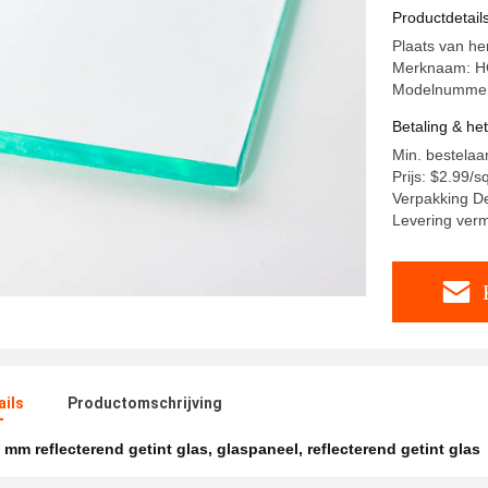
Productdetail
Plaats van h
Merknaam: 
Modelnumme
Betaling & he
Min. bestelaa
Prijs: $2.99/
Verpakking De
Levering ver
ails
Productomschrijving
 mm reflecterend getint glas
,
glaspaneel
,
reflecterend getint glas