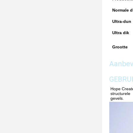
Normale d
Ultra-dun
Ultra dik
Grootte
Aanbev
GEBRU
Hope Create
structurele
gevels.