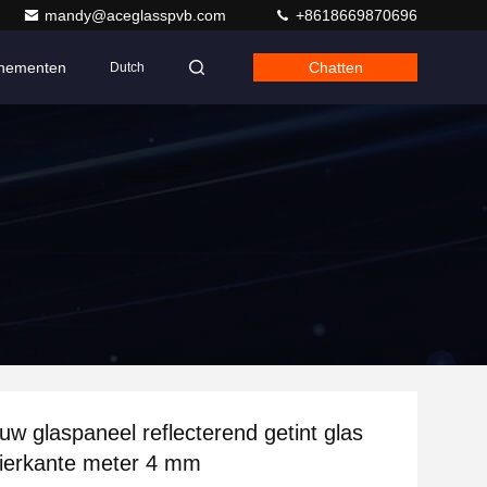
mandy@aceglasspvb.com
+8618669870696
nementen
Chatten
Dutch
uw glaspaneel reflecterend getint glas
 vierkante meter 4 mm