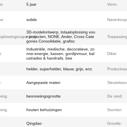
e:
5 jaar
Vorm:
ur:
solide
Naverkoops
3D-modelontwerp, totaaloplossing voo
oplossingscapaciteit:
r projecten, NONE, Ander, Cross Cate
Toepassing
gories Consolidatie, grafisc
Industriële, medische, decoratieve, zo
k:
nne-energie, kassen, gordijnmuur, bal
Dikte:
ustrades & handrails, bee
helder, superhelder, blauw, grijs, enz.
Productna
:
Aangepaste maten
Sleutelwoo
king:
besnoeiingsgrootte
De rand:
king:
houten behuizingen
Soorten:
Qingdao
Grootte: