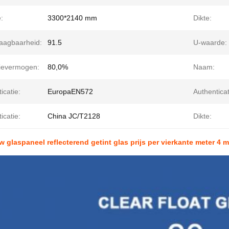
:
3300*2140 mm
Dikte:
aagbaarheid:
91.5
U-waarde:
tievermogen:
80,0%
Naam:
icatie:
EuropaEN572
Authenticat
icatie:
China JC/T2128
Dikte:
 glaspaneel reflecterend getint glas prijs per vierkante meter 4 