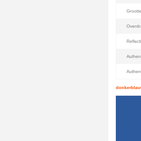
Grootte
Overdr
Reflec
Authent
Authent
donkerblauw