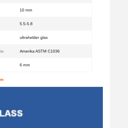
10 mm
5.5-5.8
ultrahelder glas
ie:
Amerika ASTM C1036
6 mm
mm