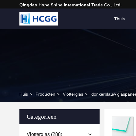
Qingdao Hope Shine International Trade Co., Ltd.
Thuis
Huis
>
Producten
>
Vlotterglas
>
donkerblauw glaspaneel
Categorieën
Vlotterglas
(288)