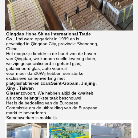
Qingdao Hope Shine International Trade
Co., Ltd.
werd opgericht in 1999 en is
gevestigd in Qingdao City, provincie Shandong,
China.
Het magazijn landde in de buurt van de haven
van Qingdao, we kunnen snelle levering doen,
we zijn gespecialiseerd in gehard glas,
gelamineerd glas, auto voorruit
voor meer dan
20
Wij hebben een sterke
exclusieve samenwerking met
platglasfabrieken zoals
Saint-Gobain, Jinjing,
Xinyi, Taiwan
Glas
enzovoort,
We hebben altijd de kwaliteit
als onze belangrijkste taak beschouwd.
Het is de bedoeling van de Europese
Commissie om de uitbreiding van de Europese
markt te bevorderen.
Samenwerken is makkelijk.