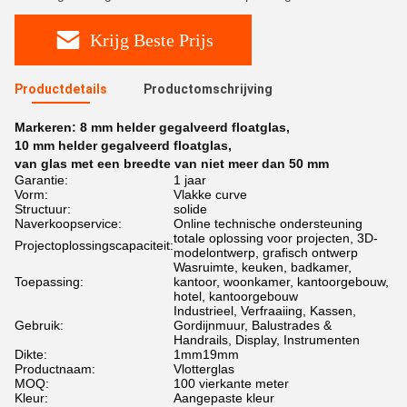
Krijg Beste Prijs
Productdetails
Productomschrijving
Markeren:
8 mm helder gegalveerd floatglas
,
10 mm helder gegalveerd floatglas
,
van glas met een breedte van niet meer dan 50 mm
Garantie:
1 jaar
Vorm:
Vlakke curve
Structuur:
solide
Naverkoopservice:
Online technische ondersteuning
totale oplossing voor projecten, 3D-
Projectoplossingscapaciteit:
modelontwerp, grafisch ontwerp
Wasruimte, keuken, badkamer,
Toepassing:
kantoor, woonkamer, kantoorgebouw,
hotel, kantoorgebouw
Industrieel, Verfraaiing, Kassen,
Gebruik:
Gordijnmuur, Balustrades &
Handrails, Display, Instrumenten
Dikte:
1mm19mm
Productnaam:
Vlotterglas
MOQ:
100 vierkante meter
Kleur:
Aangepaste kleur