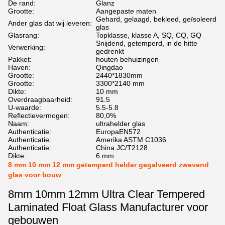
De rand:
Glanz
Grootte:
Aangepaste maten
Gehard, gelaagd, bekleed, geïsoleerd
Ander glas dat wij leveren:
glas
Glasrang:
Topklasse, klasse A, SQ, CQ, GQ
Snijdend, getemperd, in de hitte
Verwerking:
gedrenkt
Pakket:
houten behuizingen
Haven:
Qingdao
Grootte:
2440*1830mm
Grootte:
3300*2140 mm
Dikte:
10 mm
Overdraagbaarheid:
91.5
U-waarde:
5.5-5.8
Reflectievermogen:
80,0%
Naam:
ultrahelder glas
Authenticatie:
EuropaEN572
Authenticatie:
Amerika ASTM C1036
Authenticatie:
China JC/T2128
Dikte:
6 mm
8 mm 10 mm 12 mm getemperd helder gegalveerd zwevend
glas voor bouw
8mm 10mm 12mm Ultra Clear Tempered
Laminated Float Glass Manufacturer voor
gebouwen