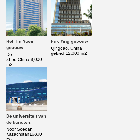
Het Tin Yuen 
Fuk Ying gebouw
gebouw
Qingdao. China 
gebied:12,000 m2
De 
Zhou.China:8,000 
m2
De universiteit van 
de kunsten
.
Noor Soedan, 
Kazachstan16800 
m2