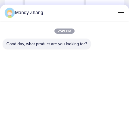
doorzichtig glasplaat
zwevend glas 1,5 mm 3
gelaagd
mm 4 mm
Mandy Zhang
Krijg Beste Prijs
Krijg Beste Prijs
2:49 PM
Good day, what product are you looking for?
Qingdao Hope Shine International Trade Co.,
Ltd.
mandy@aceglasspvb.com
+8618669870696
Qingdao Economic Development Zone, provincie
Shandong, China