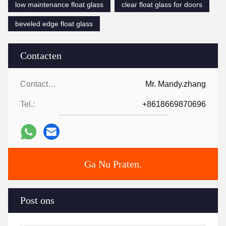
low maintenance float glass
clear float glass for doors
beveled edge float glass
Contacten
Contacten:
Mr. Mandy.zhang
Tel.:
+8618669870696
Ga Nu Praten.
Post ons