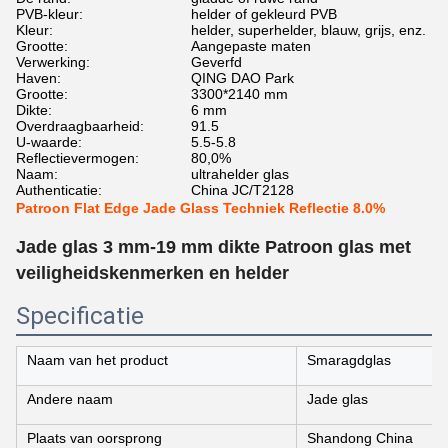
PVB-kleur:
helder of gekleurd PVB
Kleur:
helder, superhelder, blauw, grijs, enz.
Grootte:
Aangepaste maten
Verwerking:
Geverfd
Haven:
QING DAO Park
Grootte:
3300*2140 mm
Dikte:
6 mm
Overdraagbaarheid:
91.5
U-waarde:
5.5-5.8
Reflectievermogen:
80,0%
Naam:
ultrahelder glas
Authenticatie:
China JC/T2128
Patroon Flat Edge Jade Glass Techniek Reflectie 8.0%
Jade glas 3 mm-19 mm dikte Patroon glas met
veiligheidskenmerken en helder
Specificatie
Naam van het product
Smaragdglas
Andere naam
Jade glas
Plaats van oorsprong
Shandong China