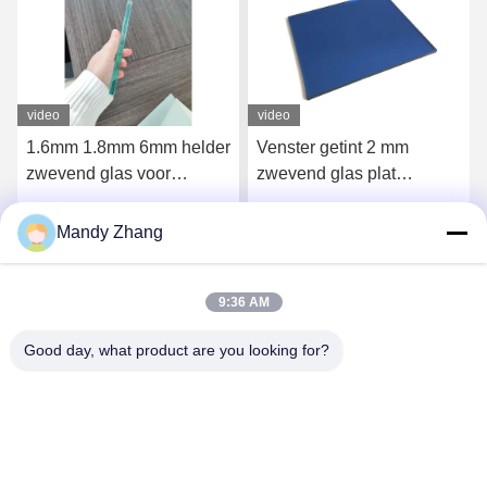
video
video
r
Venster getint 2 mm
Laag ijzer getint
zwevend glas plat
reflecterend helder
doorzichtig glasplaat
zwevend glas 1,5 mm 3
gelaagd
mm 4 mm
Mandy Zhang
Krijg Beste Prijs
Krijg Beste Prijs
9:36 AM
Good day, what product are you looking for?
Qingdao Hope Shine International Trade Co.,
Ltd.
mandy@aceglasspvb.com