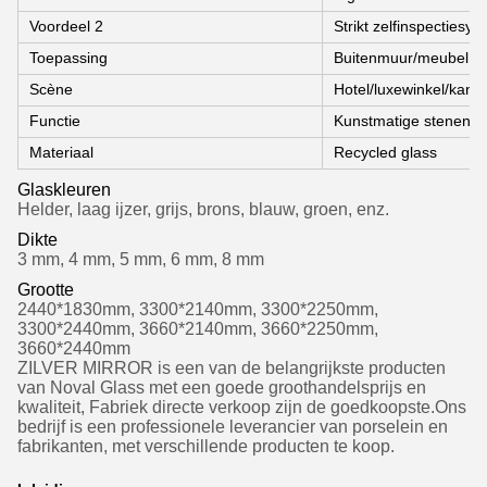
Voordeel 2
Strikt zelfinspectiesy
Toepassing
Buitenmuur/meubel bu
Scène
Hotel/luxewinkel/kanto
Functie
Kunstmatige stenen pl
Materiaal
Recycled glass
Glaskleuren
Helder, laag ijzer, grijs, brons, blauw, groen, enz.
Dikte
3 mm, 4 mm, 5 mm, 6 mm, 8 mm
Grootte
2440*1830mm, 3300*2140mm, 3300*2250mm,
3300*2440mm, 3660*2140mm, 3660*2250mm,
3660*2440mm
ZILVER MIRROR is een van de belangrijkste producten
van Noval Glass met een goede groothandelsprijs en
kwaliteit, Fabriek directe verkoop zijn de goedkoopste.Ons
bedrijf is een professionele leverancier van porselein en
fabrikanten, met verschillende producten te koop.