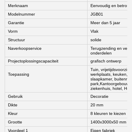
Merknaam
Eenvoudig en betrou
Modelnummer
JGB01
Garantie
Meer dan 5 jaar
Vorm
Vlak
Structuur
solide
Naverkoopservice
Terugzending en verva
onderdelen
Projectoplossingscapaciteit
grafisch ontwerp
Tuin, vrijetijdsvoorzi
Toepassing
werkplaats, keuken, s
slaapkamer, buitenrui
park,Kantoorgebouw, w
ziekenhuis, hotel, Ho
Gebruik
Decoratie
Dikte
20 mm
Kleur
8 kleuren te kiezen
Grootte
1400x3000x50 mm /1
Voordeel 1
Eigen fabriek