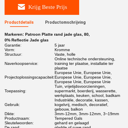
Krijg Beste Prijs
Productdetails
Productomschrijving
Markeren:
Patroon Platte rand jade glas
,
80
,
0% Reflectie Jade glas
Garantie:
5 jaar
Vorm:
Kromme
Structuur:
Vaste, holle
Online technische ondersteuning,
Naverkoopservice:
training ter plaatse, installatie ter
plaatse
Europese Unie, Europese Unie,
Projectoplossingscapaciteit:
Europese Unie, Europese Unie,
Europese Unie, Europese Unie
Tuin, vrijetijdsvoorzieningen,
Toepassing:
supermarkt, boerderij, wasserette,
werkplaats, keuken, school, badkam
Industriële, decoratie, kassen,
Gebruik:
kogelvrij, medisch, decoratief,
gebouw, balkon
Dikte:
3mm-12mm, 3mm-12mm, 3~19mm
Productnaam:
Tempered Gals
Sleutelwoorden:
gehard en gelaagd
De rand:
gladde of ruwe rand