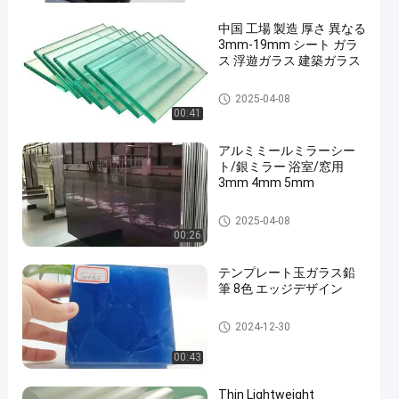
中国 工場 製造 厚さ 異なる
3mm-19mm シート ガラ
ス 浮遊ガラス 建築ガラス
Clear Float Glass
2025-04-08
00:41
アルミミールミラーシー
ト/銀ミラー 浴室/窓用
3mm 4mm 5mm
Clear Float Glass
2025-04-08
00:26
テンプレート玉ガラス鉛
筆 8色 エッジデザイン
Clear Float Glass
2024-12-30
00:43
Thin Lightweight