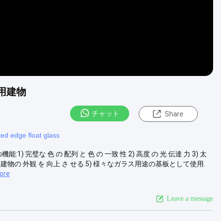
設用建物
チャット
Share
ed edge float glass
1) 完璧な 色 の 配列 と 色 の 一致 性 2) 高度 の 光 伝達 力 3) 太
.4) 建物の 外観 を 向上 さ せる.5) 様々なガラス用途の基板として使用.
ore
Leave a message