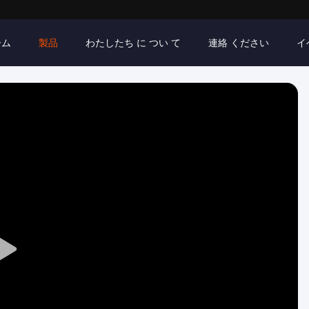
ーム
製品
わたしたち に つい て
連絡 ください
イ
Play
Video