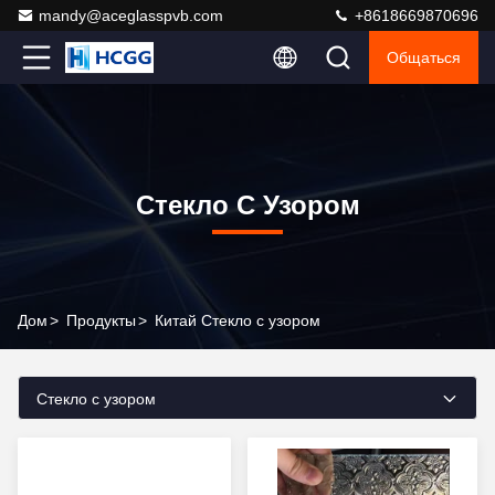
mandy@aceglasspvb.com
+8618669870696
Общаться
Стекло С Узором
Дом
>
Продукты
>
Китай Стекло с узором
Стекло с узором