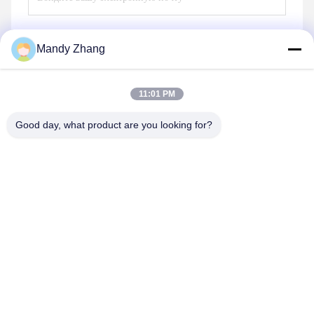
Mandy Zhang
Отправьте
11:01 PM
Good day, what product are you looking for?
Qingdao Hope Shine International Trade Co.,
Ltd.
mandy@aceglasspvb.com
+8618669870696
Зона экономического развития Циндао, провинция
Шаньдун, Китай