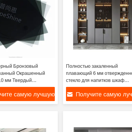
ерный Бронзовый
Полностью закаленный
ванный Окрашенный
плавающий 6 мм отвержденн
10 мм Твердый
стекло для напитков шкаф
й лист
Алюминиевые окна
чите самую лучшую
Получите самую лу
цену
цену