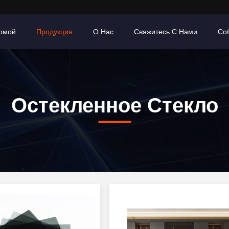
омой
Продукция
О Нас
Свяжитесь С Нами
Со
Остекленное Стекло