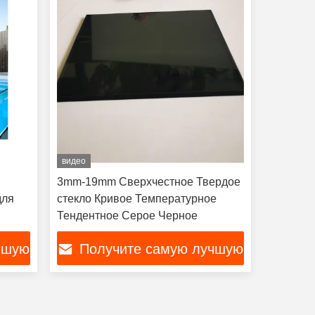
видео
3mm-19mm Сверхчестное Твердое
для
стекло Кривое Температурное
Тендентное Серое Черное
чшую
Получите самую лучшую
цену