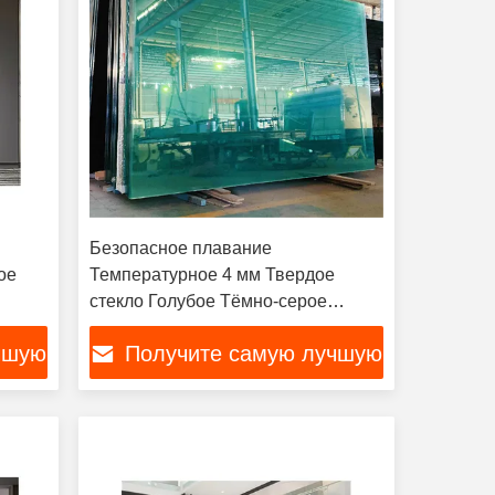
Безопасное плавание
ое
Температурное 4 мм Твердое
стекло Голубое Тёмно-серое
Ультрачестное Размер по заказу
чшую
Получите самую лучшую
цену