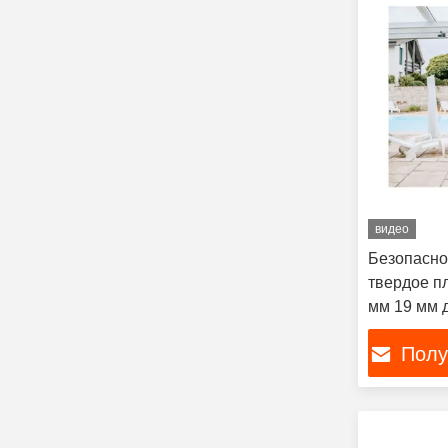
видео
Безопасно
твердое п
мм 19 мм 
комнаты
Полу