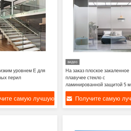
видео
низким уровнем E для
На заказ плоское закаленное
ных перил
плавучее стекло с
ламинированной защитой 5 м
мм
чите самую лучшую
Получите самую лу
цену
цену