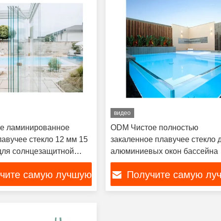
видео
е ламинированное
ODM Чистое полностью
лавучее стекло 12 мм 15
закаленное плавучее стекло 
для солнцезащитной
алюминиевых окон бассейна
чите самую лучшую
Получите самую лу
цену
цену