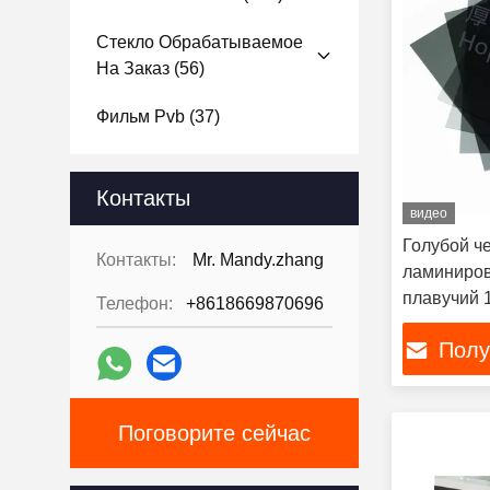
Стекло Обрабатываемое
На Заказ
(56)
Фильм Pvb
(37)
Контакты
видео
Голубой ч
Контакты:
Mr. Mandy.zhang
ламиниро
плавучий 
Телефон:
+8618669870696
стеклянны
Полу
Поговорите сейчас