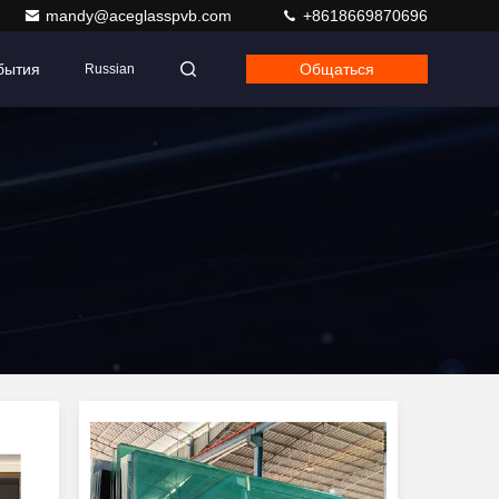
mandy@aceglasspvb.com
+8618669870696
бытия
Общаться
Russian