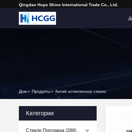
Qingdao Hope Shine International Trade Co., Ltd.
Д
Дом
>
Продукты
>
Китай остекленное стекло
Категории
Стекло Поплавка
(288)