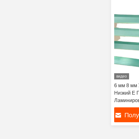
видео
6 мм 8 мм
Низкий E 
Ламиниров
балкона в
Полу