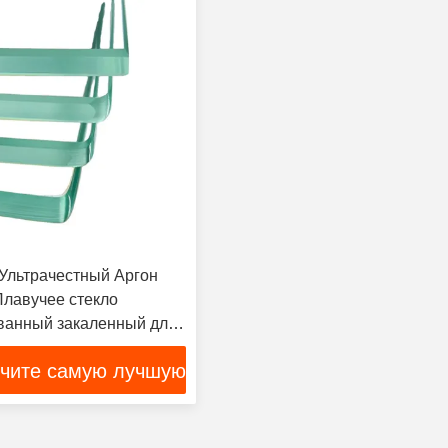
 Ультрачестный Аргон
Плавучее стекло
анный закаленный для
анной комнаты
чите самую лучшую
цену