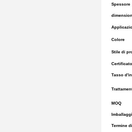
Spessore
dimensio
Applicazi
Colore
Stile di p
Certificat
Tasso d'i
Trattamen
MOQ
Imballagg
Termine d