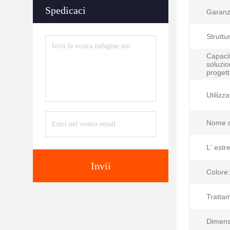
Spedicaci
Garanz
Struttu
Capacit
soluzio
progett
Utilizza
Nome d
L' estr
Invii
Colore:
Tratta
Dimens