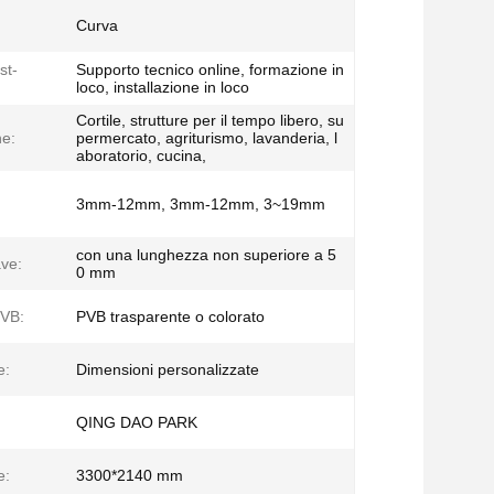
Curva
st-
Supporto tecnico online, formazione in
loco, installazione in loco
Cortile, strutture per il tempo libero, su
ne:
permercato, agriturismo, lavanderia, l
aboratorio, cucina,
3mm-12mm, 3mm-12mm, 3~19mm
con una lunghezza non superiore a 5
ave:
0 mm
PVB:
PVB trasparente o colorato
e:
Dimensioni personalizzate
QING DAO PARK
e:
3300*2140 mm