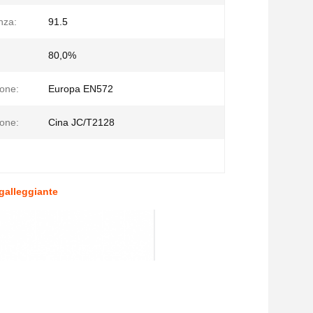
nza:
91.5
80,0%
ione:
Europa EN572
ione:
Cina JC/T2128
 galleggiante