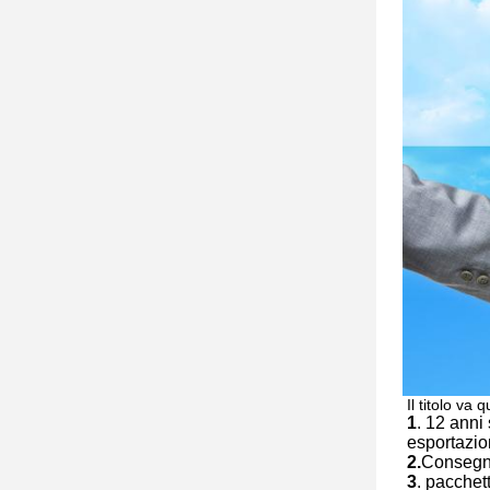
Il titolo va q
1
. 12 anni
esportazi
2.
Consegna
3
. pacchet