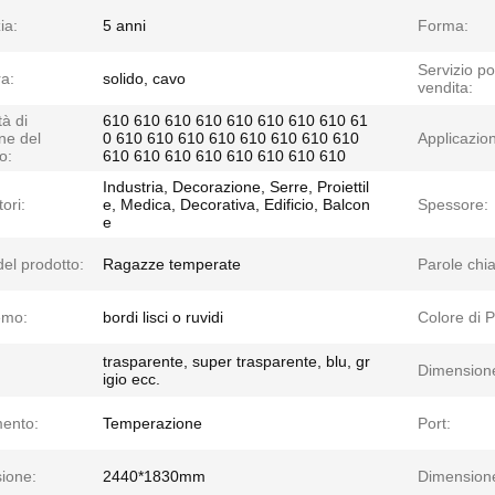
ia:
5 anni
Forma:
Servizio po
ra:
solido, cavo
vendita:
à di
610 610 610 610 610 610 610 610 61
ne del
0 610 610 610 610 610 610 610 610
Applicazio
o:
610 610 610 610 610 610 610 610
Industria, Decorazione, Serre, Proiettil
tori:
e, Medica, Decorativa, Edificio, Balcon
Spessore:
e
el prodotto:
Ragazze temperate
Parole chi
emo:
bordi lisci o ruvidi
Colore di 
trasparente, super trasparente, blu, gr
Dimension
igio ecc.
mento:
Temperazione
Port:
ione:
2440*1830mm
Dimension