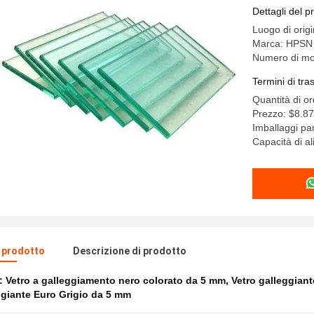
Dettagli del p
Luogo di orig
Marca: HPSN
Numero di mo
Termini di tr
Quantità di o
Prezzo: $8.8
Imballaggi par
Capacità di a
l prodotto
Descrizione di prodotto
e:
Vetro a galleggiamento nero colorato da 5 mm
,
Vetro galleggiant
ggiante Euro Grigio da 5 mm