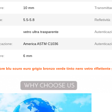
re:
10 mm
Transmitta
e:
5.5-5.8
Refletività:
vetro ultra trasparente
Autenticaz
cazione:
America ASTM C1036
Autenticaz
re:
6 mm
ore blu scuro euro grigio bronzo verde tinto nero vetro riflettente