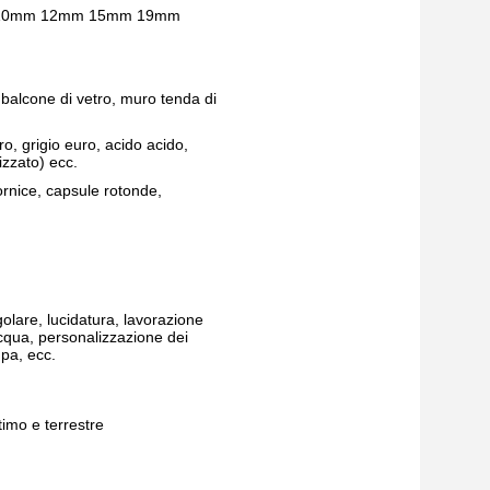
10mm 12mm 15mm 19mm
 balcone di vetro, muro tenda di
ro, grigio euro, acido acido,
izzato) ecc.
rnice, capsule rotonde,
lare, lucidatura, lavorazione
acqua, personalizzazione dei
mpa, ecc.
timo e terrestre