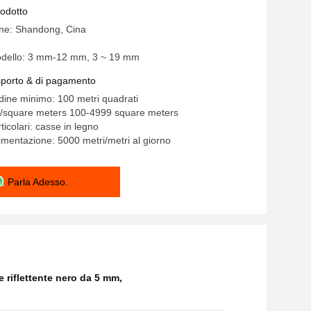
rodotto
ine: Shandong, Cina
dello: 3 mm-12 mm, 3 ~ 19 mm
asporto & di pagamento
rdine minimo: 100 metri quadrati
7/square meters 100-4999 square meters
ticolari: casse in legno
limentazione: 5000 metri/metri al giorno
Parla Adesso.
e riflettente nero da 5 mm
,