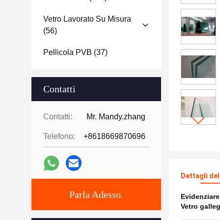
Vetro Lavorato Su Misura
(56)
Pellicola PVB
(37)
Contatti
Contatti:
Mr. Mandy.zhang
Telefono:
+8618669870696
Dettagli de
Parla Adesso.
Evidenziar
Vetro galle