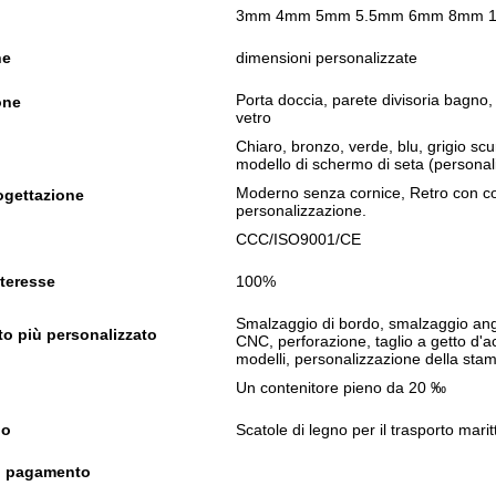
3mm 4mm 5mm 5.5mm 6mm 8mm 
ne
dimensioni personalizzate
Porta doccia, parete divisoria bagno,
one
vetro
Chiaro, bronzo, verde, blu, grigio scu
modello di schermo di seta (personal
Moderno senza cornice, Retro con co
rogettazione
personalizzazione.
o
CCC/ISO9001/CE
nteresse
100%
Smalzaggio di bordo, smalzaggio ango
to più personalizzato
CNC, perforazione, taglio a getto d'
modelli, personalizzazione della sta
Un contenitore pieno da 20 ‰
io
Scatole di legno per il trasporto marit
i pagamento