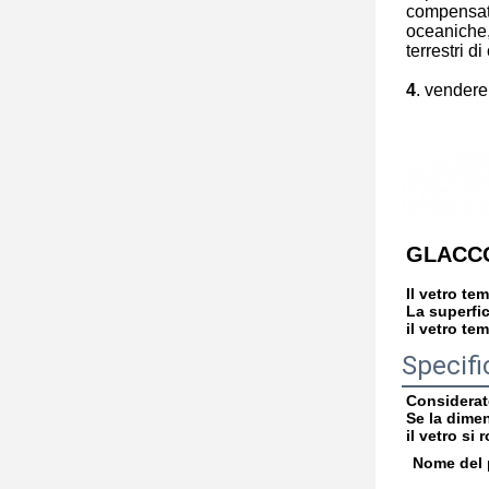
compensato
oceaniche, 
terrestri di
4
. vendere
GLACC
Il vetro te
La superfic
il vetro te
Specifi
Considerate
Se la dimen
il vetro si
Nome del 