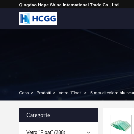
Qingdao Hope Shine International Trade Co., Ltd.
Casa
>
Prodotti
>
Vetro "float"
>
5 mm di colore blu scur
Categorie
Vetro "float"
(288)