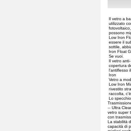
Il vetro a b
utilizzato 
fotovoltaico
possono mig
Low Iron Fl
essere il su
sottile, ab
Iron Float G
Se vuoi.
Il vetro ant
copertura de
l'antiflesso
Iron
Vetro a mod
Low Iron Mi
rivestito st
raccolta, c'
Lo specchio 
Trasmissione
-- Ultra Clea
vetro super 
con trasmiss
La stabilità 
capacità di 
migliori scelt