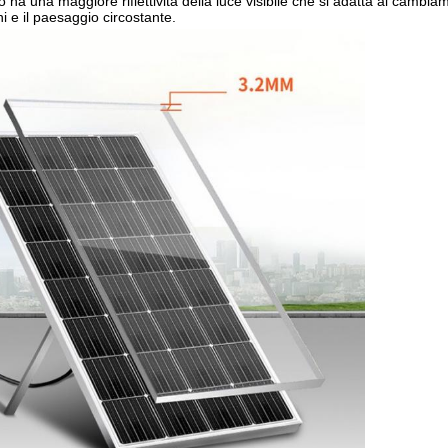
 ha una maggiore riflettività della luce visibile che si adatta al cambia
i e il paesaggio circostante.