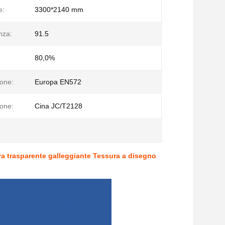
e:
3300*2140 mm
nza:
91.5
80,0%
ione:
Europa EN572
ione:
Cina JC/T2128
ra trasparente galleggiante Tessura a disegno