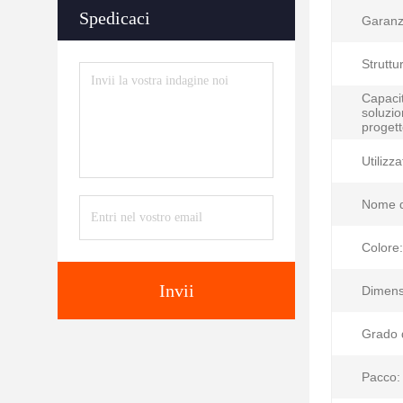
Spedicaci
Garanz
Struttu
Capacit
soluzio
progett
Utilizza
Nome d
Colore:
Invii
Dimens
Grado d
Pacco: