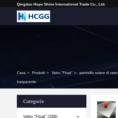
Qingdao Hope Shine International Trade Co., Ltd.
Casa
>
Prodotti
>
Vetro "float"
>
pannello solare di vet
trasparente
Categorie
Vetro "float"
(288)