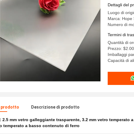
galleggia
Dettagli del p
vetro vet
Luogo di orig
Marca: Hope 
Numero di mod
Termini di tr
Quantità di o
Prezzo: $2.0
Imballaggi par
Capacità di a
l prodotto
Descrizione di prodotto
e:
2.5 mm vetro galleggiante trasparente
,
3.2 mm vetro temperato a
o temperato a basso contenuto di ferro