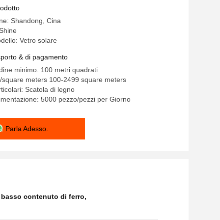
nte Tessura a disegno pannello solare di
rodotto
ro trasparente
ine: Shandong, Cina
Shine
ello: Vetro solare
asporto & di pagamento
rdine minimo: 100 metri quadrati
0/square meters 100-2499 square meters
ticolari: Scatola di legno
limentazione: 5000 pezzo/pezzi per Giorno
Parla Adesso.
 basso contenuto di ferro
,