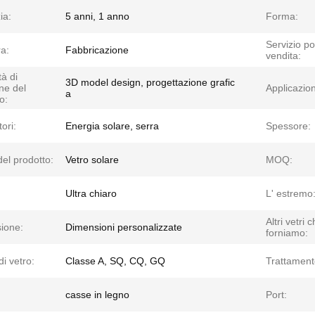
ia:
5 anni, 1 anno
Forma:
Servizio po
ra:
Fabbricazione
vendita:
à di
3D model design, progettazione grafic
ne del
Applicazio
a
o:
tori:
Energia solare, serra
Spessore:
el prodotto:
Vetro solare
MOQ:
Ultra chiaro
L' estremo
Altri vetri 
ione:
Dimensioni personalizzate
forniamo:
i vetro:
Classe A, SQ, CQ, GQ
Trattament
casse in legno
Port: