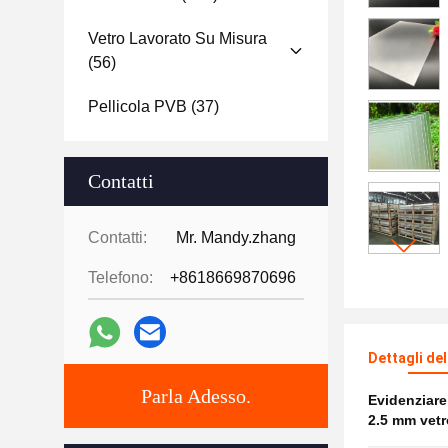
Vetro Lavorato Su Misura
(56)
Pellicola PVB
(37)
Contatti
Contatti:
Mr. Mandy.zhang
Telefono:
+8618669870696
Dettagli de
Parla Adesso.
Evidenziar
2.5 mm vetr