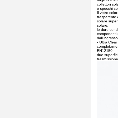
collettori sol
e specchi sol
Il vetro sola
trasparente 
solare superi
solare.
le dure cond
componenti s
dall'ingresso
- Ultra Clear
completamen
EN12150.
due superfic
trasmissione