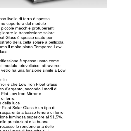
asso livello di ferro è spesso
come copertura del modulo
, piccole macchie protuberanti
liorare la trasmissione solare
oat Glass è spesso usato per
bstrato della cella solare a pellicola
biamo il molto piatto Tempered Low
lass
i-riflessione è spesso usato come
l modulo fotovoltaico, attraverso
 il vetro ha una funzione simile a Low
ello.
rror è che Low Iron Float Glass
rato d'argento, secondo i modi di
è Flat Low Iron Mirror e
di ferro.
 della luce
r Float Solar Glass è un tipo di
trasparente a basso tenore di ferro
ione luminosa superiore al 91,5%.
delle prestazioni e la buona
processo lo rendono una delle
e per i moduli fotovoltaici, i