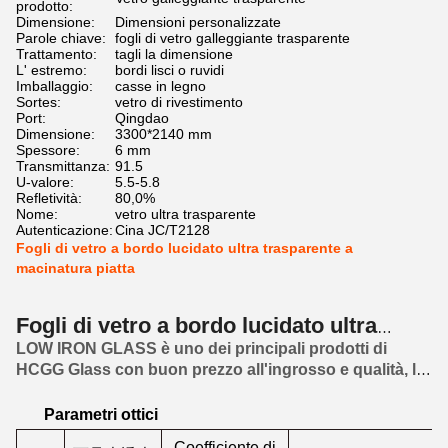
prodotto:
Dimensione:
Dimensioni personalizzate
Parole chiave:
fogli di vetro galleggiante trasparente
Trattamento:
tagli la dimensione
L' estremo:
bordi lisci o ruvidi
Imballaggio:
casse in legno
Sortes:
vetro di rivestimento
Port:
Qingdao
Dimensione:
3300*2140 mm
Spessore:
6 mm
Transmittanza:
91.5
U-valore:
5.5-5.8
Refletività:
80,0%
Nome:
vetro ultra trasparente
Autenticazione:
Cina JC/T2128
Fogli di vetro a bordo lucidato ultra trasparente a
macinatura piatta
Fogli di vetro a bordo lucidato ultra
trasparente a macinatura piatta
LOW IRON GLASS è uno dei principali prodotti di
HCGG Glass con buon prezzo all'ingrosso e qualità, le
vendite dirette di fabbrica sono le più economiche.Con
vari prodotti in vendita.
Parametri ottici
Coefficiente di