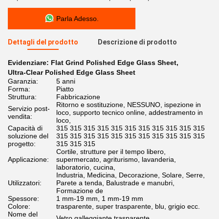
Parla Adesso.
Dettagli del prodotto
Descrizione di prodotto
Evidenziare:
Flat Grind Polished Edge Glass Sheet
,
Ultra-Clear Polished Edge Glass Sheet
Garanzia:
5 anni
Forma:
Piatto
Struttura:
Fabbricazione
Ritorno e sostituzione, NESSUNO, ispezione in
Servizio post-
loco, supporto tecnico online, addestramento in
vendita:
loco,
Capacità di
315 315 315 315 315 315 315 315 315 315 315
soluzione del
315 315 315 315 315 315 315 315 315 315 315
progetto:
315 315 315
Cortile, strutture per il tempo libero,
Applicazione:
supermercato, agriturismo, lavanderia,
laboratorio, cucina,
Industria, Medicina, Decorazione, Solare, Serre,
Utilizzatori:
Parete a tenda, Balustrade e manubri,
Formazione de
Spessore:
1 mm-19 mm, 1 mm-19 mm
Colore:
trasparente, super trasparente, blu, grigio ecc.
Nome del
Vetro galleggiante trasparente