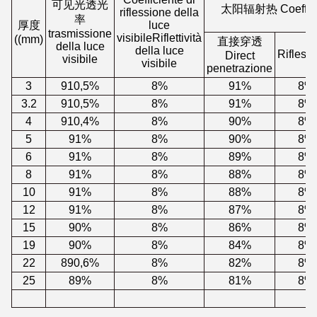
可见光透光
太阳辐射热 Coefficien
riflessione della
率
厚度
luce
trasmissione
visibileRiflettività
((mm)
直接穿透
della luce
della luce
Rifless
Direct
visibile
visibile
penetrazione
3
910,5%
8%
91%
8%
3.2
910,5%
8%
91%
8%
4
910,4%
8%
90%
8%
5
91%
8%
90%
8%
6
91%
8%
89%
8%
8
91%
8%
88%
8%
10
91%
8%
88%
8%
12
91%
8%
87%
8%
15
90%
8%
86%
8%
19
90%
8%
84%
8%
22
890,6%
8%
82%
8%
25
89%
8%
81%
8%