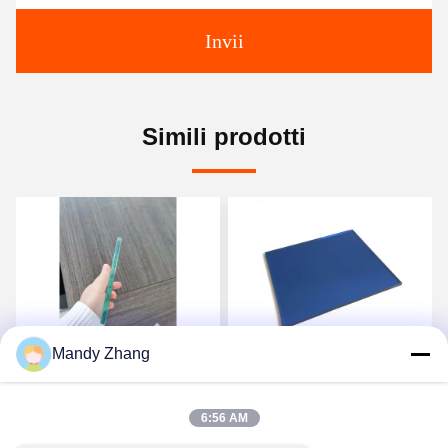
Invii
Simili prodotti
video
video
Mandy Zhang
Vetro galleggiante a
Vetro galleggiante
finestre colorato 2 mm
trasparente riflettente a
6:56 AM
vetro piatto trasparente
bassa tinta di ferro 1,5 mm
lamiera di vetro laminato
3 mm 4 mm