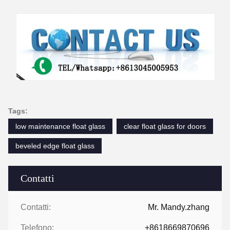
Tags:
low maintenance float glass
clear float glass for doors
beveled edge float glass
Contatti
Contatti:
Mr. Mandy.zhang
Telefono:
+8618669870696