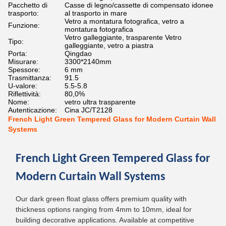
Pacchetto di
Casse di legno/cassette di compensato idonee
trasporto:
al trasporto in mare
Vetro a montatura fotografica, vetro a
Funzione:
montatura fotografica
Vetro galleggiante, trasparente Vetro
Tipo:
galleggiante, vetro a piastra
Porta:
Qingdao
Misurare:
3300*2140mm
Spessore:
6 mm
Trasmittanza:
91.5
U-valore:
5.5-5.8
Riflettività:
80,0%
Nome:
vetro ultra trasparente
Autenticazione:
Cina JC/T2128
French Light Green Tempered Glass for Modern Curtain Wall
Systems
French Light Green Tempered Glass for
Modern Curtain Wall Systems
Our dark green float glass offers premium quality with
thickness options ranging from 4mm to 10mm, ideal for
building decorative applications. Available at competitive