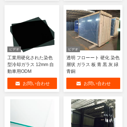
ビデオ
ビデオ
工業用硬化された染色
透明 フローート 硬化 染色
型冷却ガラス 12mm 自
層状 ガラス 板 青 黒 灰 緑
動車用ODM
青銅
お問い合わせ
お問い合わせ