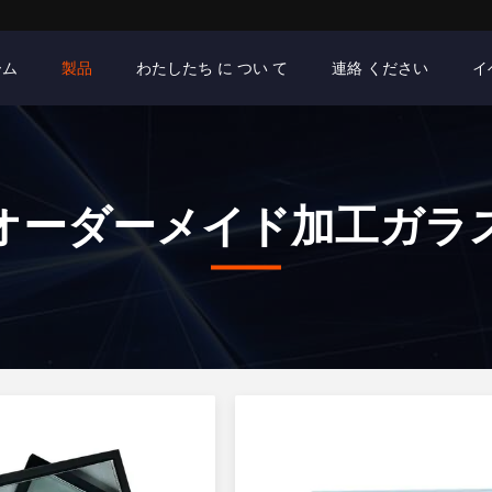
ーム
製品
わたしたち に つい て
連絡 ください
イ
オーダーメイド加工ガラ