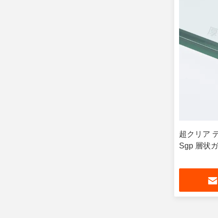
超クリア テ
Sgp 層状