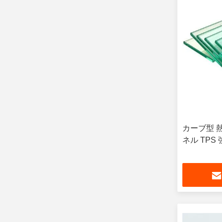
カーブ型 
ネル TPS