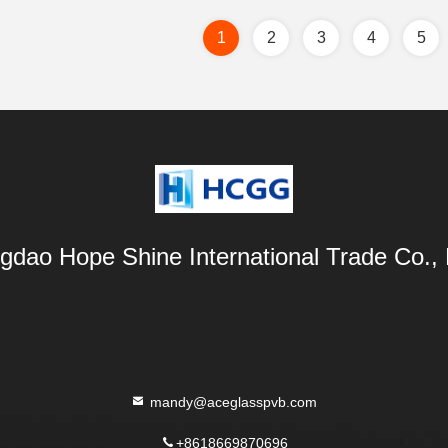
1
2
3
4
5
gdao Hope Shine International Trade Co., 
mandy@aceglasspvb.com
+8618669870696