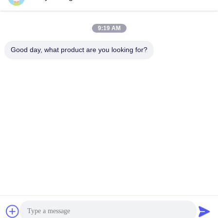
送りなさい
9:19 AM
Good day, what product are you looking for?
Qingdao Hope Shine International Trade Co.,
Ltd.
mandy@aceglasspvb.com
+8618669870696
青島経済開発地域,山東省,中国
中国の良質 フロート ガラス メーカー。Copyright© 2024-
2026 Qingdao Hope Shine International Trade Co., Ltd. . 複
製権所有。