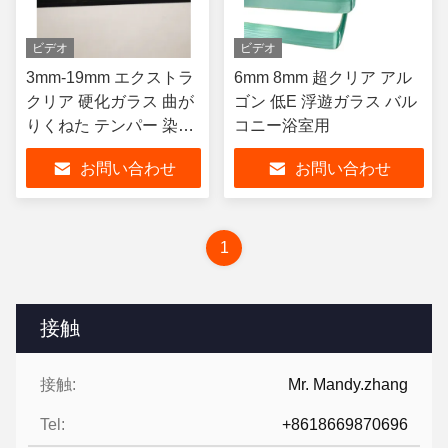
ビデオ
ビデオ
3mm-19mm エクストラ
6mm 8mm 超クリア アル
クリア 硬化ガラス 曲が
ゴン 低E 浮遊ガラス バル
りくねた テンパー 染色
コニー浴室用
グレー 黒
お問い合わせ
お問い合わせ
1
接触
接触:
Mr. Mandy.zhang
Tel:
+8618669870696