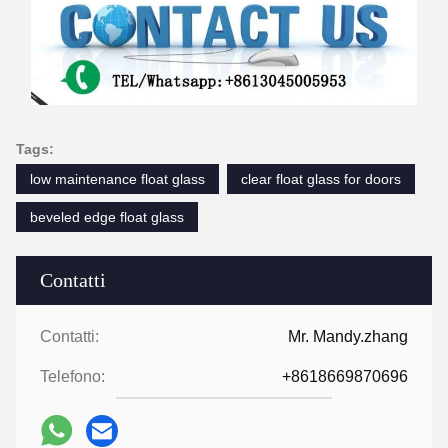
Tags:
low maintenance float glass
clear float glass for doors
beveled edge float glass
Contatti
Contatti:
Mr. Mandy.zhang
Telefono:
+8618669870696