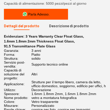
Capacità di alimentazione: 5000 pezzi/pezzi al giorno
Parla Adesso.
Dettagli del prodotto
Descrizione di prodotto
Evidenziare:
3 Years Warranty Clear Float Glass
,
1.6mm 1.8mm 2mm Thickness Float Glass
,
91.5 Transmittance Plate Glass
Garanzia:
3 anni
Forma:
Piatto
Struttura:
solido
Servizio post-
Supporto tecnico online
vendita:
Capacità di
soluzione del
Altri
progetto:
Strutture per il tempo libero, camera da letto,
Applicazione:
ufficio domestico, soggiorno, edificio per uffici, h
Utilizzo:
Decorazione
Spessore:
1.6mm 1.8mm 2mm, 1.6mm 1.8mm 2mm
Nome prodotto:
vetro a montatura fotografica
Colore:
Vetro trasparente
Misurare:
Personalizzato
Parole chiave:
cornice per foto, cornice per immagini