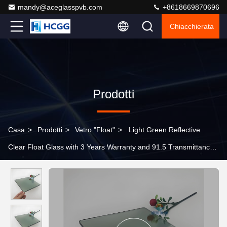
mandy@aceglasspvb.com
+8618669870696
Chiacchierata
Prodotti
Casa
>
Prodotti
>
Vetro "float"
>
Light Green Reflective
Clear Float Glass with 3 Years Warranty and 91.5 Transmittance
for Hotel and Office Window Decoration