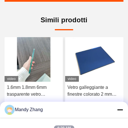
Simili prodotti
video
video
Vetro galleggiante a
Vetro galleggiante
finestre colorato 2 mm
trasparente riflettente a
vetro piatto trasparente
bassa tinta di ferro 1,5 mm
lamiera di vetro laminato
3 mm 4 mm
Mandy Zhang
Parla Adesso.
Parla Adesso.