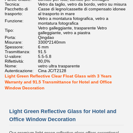
Tecnica:
Vetro da taglio, vetro da bordo, vetro su misura
Pacchetto di
Casse di legno/cassette di compensato idonee
trasporto:
al trasporto in mare
Vetro a montatura fotografica, vetro a
Funzione:
montatura fotografica
Vetro galleggiante, trasparente Vetro
Tipo:
galleggiante, vetro a piastra
Porta:
Qingdao
Misurare:
3300*2140mm
Spessore:
6 mm
Trasmittanza:
91.5
U-valore:
5.5-5.8
Riflettività:
80,0%
Nome:
vetro ultra trasparente
Autenticazione:
Cina JC/T2128
Light Green Reflective Clear Float Glass with 3 Years
Warranty and 91.5 Transmittance for Hotel and Office
Window Decoration
Light Green Reflective Glass for Hotel and
Office Window Decoration
Our premium light green reflective glass offers exceptional