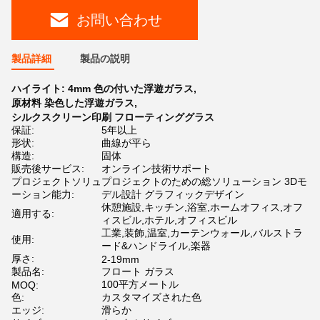
お問い合わせ
製品詳細
製品の説明
ハイライト:
4mm 色の付いた浮遊ガラス
,
原材料 染色した浮遊ガラス
,
シルクスクリーン印刷 フローティンググラス
保証:
5年以上
形状:
曲線が平ら
構造:
固体
販売後サービス:
オンライン技術サポート
プロジェクトソリュ
プロジェクトのための総ソリューション 3Dモ
ーション能力:
デル設計 グラフィックデザイン
休憩施設,キッチン,浴室,ホームオフィス,オフ
適用する:
ィスビル,ホテル,オフィスビル
工業,装飾,温室,カーテンウォール,バルストラ
使用:
ード&ハンドライル,楽器
厚さ:
2-19mm
製品名:
フロート ガラス
100平方メートル
MOQ:
色:
カスタマイズされた色
エッジ:
滑らか