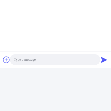
処理から隔離された
Photo
Video Call
Audio Call