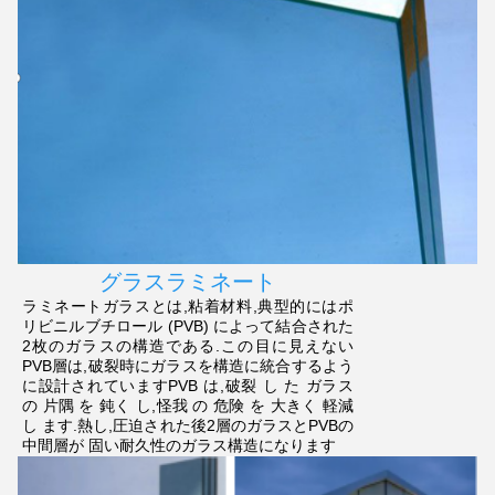
グラスラミネート
ラミネートガラスとは,粘着材料,典型的にはポ
リビニルブチロール (PVB) によって結合された
2枚のガラスの構造である.この目に見えない
PVB層は,破裂時にガラスを構造に統合するよう
に設計されていますPVB は,破裂 し た ガラス
の 片隅 を 鈍く し,怪我 の 危険 を 大きく 軽減
し ます.熱し,圧迫された後2層のガラスとPVBの
中間層が 固い耐久性のガラス構造になります