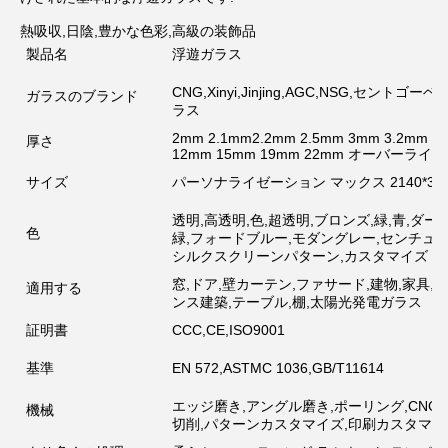
熱吸収,日陰,豊かな色彩,高級の装飾品
製品名
浮遊ガラス
CNG,Xinyi,Jinjing,AGC,NSG,セ
ガラスのブランド
ラス
2mm 2.1mm2.2mm 2.5mm 3mm 3.2mm 4
厚さ
12mm 15mm 19mm 22mm オーバーライン
サイズ
パーソナライゼーション マックス 2140*3660; 21
透明,高透明,色,超透明,ブロンズ,緑,青,ダ
色
緑,フォードブルー,モダングレー,センチュリ
シルクスクリーンパターン,カスタマイズ
窓,ドア,壁カーテン,ファサード,建物,家具,
適用する
ンス建築,テーブル,棚,太陽光発電ガラス
証明書
CCC,CE,ISO9001
基準
EN 572,ASTMC 1036,GB/T11614
エッジ磨き,アングル磨き,ポーリング,CNC
機械
切削,パターンカスタマイズ,印刷カスタマ