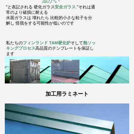
温かい
"と表記される 硬化ガラス
安全ガラス
."それは通
常のより破損に耐える
水面ガラスは 壊れたら 比較的小さな粒子を分
解し 怪我をする可能性が低いのです
私たちの
フィンランド TAM硬化炉
そして
熱ソッ
キングプロセス
高品質のテンプレートを保証し
ます
加工用ラミネート