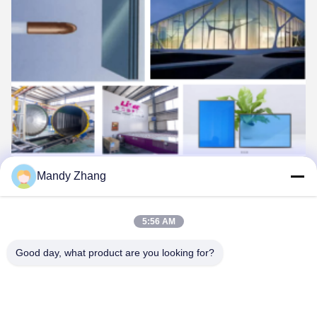
種類と適用
Mandy Zhang
SGP/PDLC/PVB
層間グラス
色々ある
装飾用グラス
多層層のグラス
5:56 AM
防弾,スマートスイッチ可能... デザインの性能を
達成するために 異なる種類の層と層の数を選択
Good day, what product are you looking for?
できます