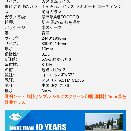
サイズ:
カスタムサイズ
提供する他のガラ
固められたガラス,ラミネート,コーティング,
ス:
絶縁ガラス
ガラス等級:
最高級A級SQCQGQ
処理:
切る 温める 熱を浸す
パッケージ:
木製ケース
港:
青島
サイズ:
2440*1830mm
サイズ:
3300*2140mm
厚さ:
10mm
伝播性:
91.5
U価値:
5.5-5 わかった8
反射性:
8. 0%
名前:
超透明ガラス
認証:
ヨーロッパEN572
認証:
アメリカ ASTM C1036
認証:
中国 JC/T2128
厚さ:
6mm
透明シート 無料サンプル シルクスクリーン印刷 原材料 4mm 染色
浮遊ガラス