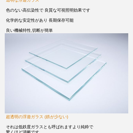
透明な浮遊ガラス
色のない高伝染性で 良質な可視照明効果です
化学的な安定性があり 長期保存可能
良い機械特性,切断が簡単
超透明の浮遊ガラス (鉄が少ない)
それは
低鉄度ガラスとも呼ばれます
より純粋で
驚くほど清晰です