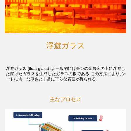
浮遊ガラス
浮遊ガラス (float glass) は,一般的にはチンの金属床の上に浮遊し
た溶けたガラスを生成したガラスの板である.この方法により,シ
ートに均一な厚さと非常に平らな表面が得られる.
主なプロセス